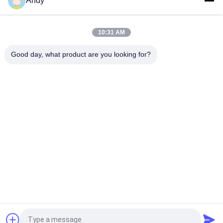
Andy
連
絡
10:31 AM
し
Good day, what product are you looking for?
人気カテゴリ
な
すべて
さ
振動のスクリーニン
旋回のスクリーニン
グ機械
グ機械
い
タンブラーのスクリ
バルク袋の荷役
ーニング機械
引
真空のコンベヤ・シ
リボンの混合機機械
用
ステム
を
Pulverizerの粉砕機
機械をふるう粉
機械
要
求
見積依頼