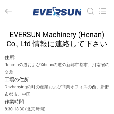
supplier.
Copyright
©
2020
-
2026
EVERSUN
Machinery
家
(Henan)
Co.,
EVERSUN Machinery (Henan)
Ltd.
All
Rights
Co., Ltd 情報に連絡して下さい
プ
Reserved.
ロ
住所:
ダ
Renminの道およびXihuanの道の新郷市都市、河南省の
交差
ク
工場の住所:
ト
Dazhaoyingの町の産業および商業オフィスの西、新郷
市都市、中国
作業時間:
VR
8:30-18:30 (北京時間)
シ