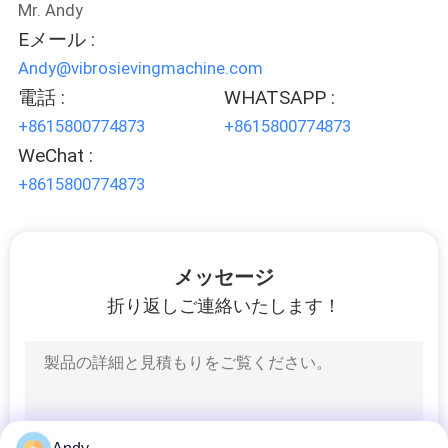
場
Mr. Andy
Eメール :
旅
Andy@vibrosievingmachine.com
行
電話 :
WHATSAPP :
+8615800774873
+8615800774873
品
WeChat :
+8615800774873
質
管
理
メッセージ
折り返しご連絡いたします！
私
達
に