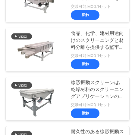
場
供する線形振動スクリー
交渉可能 MOQ:1セット
旅
ン
接触
131
行
真空のコンベヤ・
食品、化学、建材用途向
けのスクリーニングと材
システム
品
料分離を提供する堅牢な
リニア振動スクリーン
交渉可能 MOQ:1セット
質
接触
管
理
線形振動スクリーンは,
93
乾燥材料のスクリーニン
グアプリケーションのた
リボンの混合機機械
私
めのシンプルなコンパク
交渉可能 MOQ:1セット
トな設計で安定して動作
接触
達
します.
に
耐久性のある線形振動ス