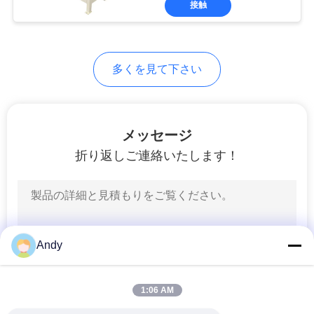
シ
接触
65
ー
二重円錐形の混合機
規
多くを見て下さい
約
メッセージ
折り返しご連絡いたします！
58
Vのタイプ粉のミキ
サー
Andy
1:06 AM
72