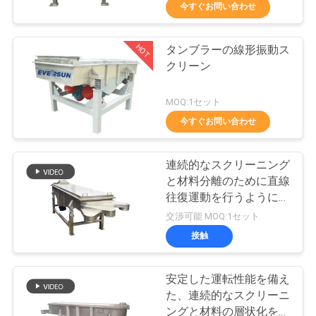
今すぐお問い合わせ
ョ
ー
HOT
タンブラーの線形振動ス
100
クリーン
タンブラーのスク
私
MOQ:1セット
リーニング機械
今すぐお問い合わせ
達
に
連続的なスクリーニング
つ
と材料分離のために直線
往復運動を行うように設
い
179
計されたリニア振動スク
交渉可能 MOQ:1セット
リーン
て
接触
バルク袋の荷役
安定した運転性能を備え
工
た、連続的なスクリーニ
ングと材料の層状化を提