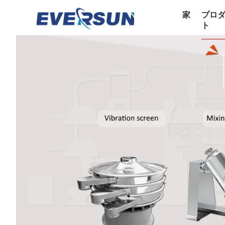
家
プロ
ト