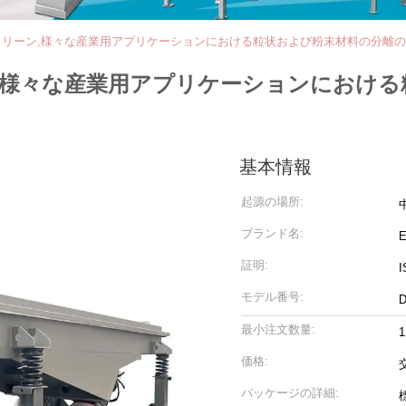
リーン,様々な産業用アプリケーションにおける粒状および粉末材料の分離
,様々な産業用アプリケーションにおける
基本情報
起源の場所:
ブランド名:
証明:
I
モデル番号:
最小注文数量:
価格:
パッケージの詳細: