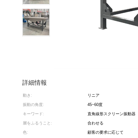
詳細情報
動き:
リニア
振動の角度:
45~60度
キーワード:
直角線形スクリーン振動器
層をふるうこと:
合わせる
色:
顧客の要求に応じて