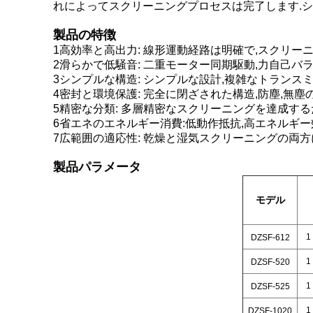
れによってスクリーニングプロセスは完了します.シ
製品の特徴
1高効率と高出力: 線形運動経路は明確で,スクリー
2滑らかで低騒音: 二重モーター同期駆動,力自己バラ
3シンプルな構造: シンプルな設計,複雑なトランスミ
4密封と環境保護: 完全に閉ざされた構造,防塵,無塵
5精密な分類: 多層精密なスクリーニングを達成す
6省エネのエネルギー消費:低動作抵抗,高エネルギー
7広範囲の適応性: 乾燥と湿気スクリーニングの両方
製品パラメータ
モデル
1
DZSF-612
1
DZSF-520
1
DZSF-525
1
DZSF-1020