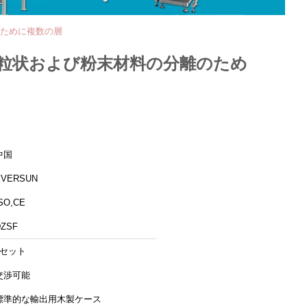
のために複数の層
粒状および粉末材料の分離のため
中国
EVERSUN
SO,CE
DZSF
1セット
交渉可能
標準的な輸出用木製ケース