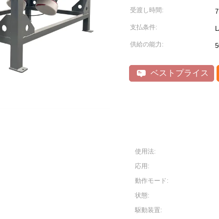
受渡し時間:
支払条件:
供給の能力:
ベストプライス
使用法:
応用:
動作モード:
状態:
駆動装置: