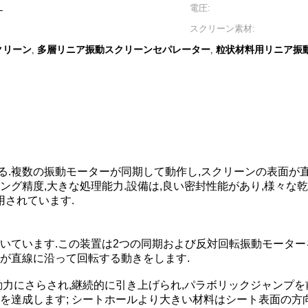
L
電圧:
スクリーン素材:
クリーン
多層リニア振動スクリーンセパレーター
粒状材料用リニア振
,
,
る.複数の振動モーターが同期して動作し,スクリーンの表面が
ング精度,大きな処理能力.設備は,良い密封性能があり,様々
用されています.
いています.この装置は2つの同期および反対回転振動モーター
が直線に沿って回転する動きをします.
動力にさらされ,継続的に引き上げられ,パラボリックジャンプを
を達成します; シートホールより大きい材料はシート表面の方