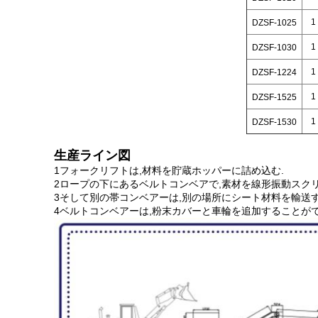
1
DZSF-1025
1
DZSF-1030
1
DZSF-1224
1
DZSF-1525
1
DZSF-1530
生産ライン図
1フォークリフトは,材料を貯蔵ホッパーに詰め込む.
2ロープの下にあるベルトコンベアで,素材を線形振動スクリ
3そして別の帯コンベアーは,別の場所にシート材料を輸送
4ベルトコンベアーは,粉末カバーと車輪を追加することが