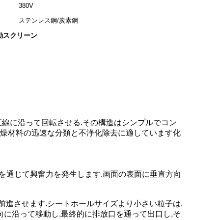
380V
ステンレス鋼/炭素鋼
動スクリーン
直線に沿って回転させる.その構造はシンプルでコン
な乾燥材料の迅速な分類と不浄化除去に適しています化
を通じて興奮力を発生します.画面の表面に垂直方向
前進させます.シートホールサイズより小さい粒子は,
向に沿って移動し,最終的に排放口を通って出口し,そ