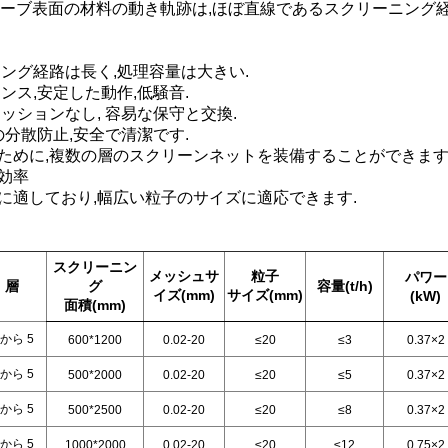
ーブ表面の材料の動き軌跡は,ほぼ直線であるスクリーニング経
ニング経路は長く,処理容量は大きい.
ンス,安定した動作,低騒音.
ッションなし, 容易な保守と交換.
の分散防止,安全で清潔です.
るために,複数の層のスクリーンネットを装備することができます
効率
に適しており,幅広い粒子のサイズに適応できます.
スクリーニン
メッシュサ
粒子
パワー
層
グ
容量
(
t/h
)
イズ
(
mm
)
サイズ
(
mm
)
(kW)
面積
(
mm
)
 から 5
600*1200
0.02-20
≤20
≤3
0.37×2
 から 5
500*2000
0.02-20
≤20
≤5
0.37×2
 から 5
500*2500
0.02-20
≤20
≤8
0.37×2
 から 5
1000*2000
0.02-20
≤20
≤12
0.75×2