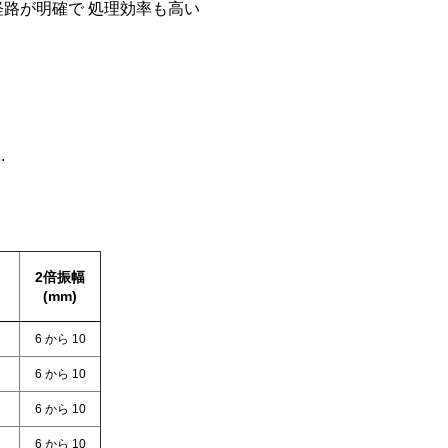
路が明確で 処理効率も高い
.
2倍振幅
(mm)
6 から 10
6 から 10
6 から 10
6 から 10