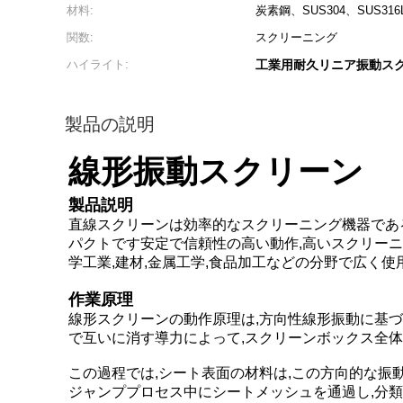
材料:
炭素鋼、SUS304、SUS316
関数:
スクリーニング
ハイライト:
工業用耐久リニア振動ス
製品の説明
線形振動スクリーン
製品説明
直線スクリーンは効率的なスクリーニング機器であ
パクトです安定で信頼性の高い動作,高いスクリーニ
学工業,建材,金属工学,食品加工などの分野で広く使
作業原理
線形スクリーンの動作原理は,方向性線形振動に基づ
で互いに消す導力によって,スクリーンボックス全体
この過程では,シート表面の材料は,この方向的な振
ジャンププロセス中にシートメッシュを通過し,分類