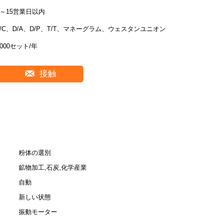
7～15営業日以内
L/C、D/A、D/P、T/T、マネーグラム、ウェスタンユニオン
5000セット/年
接触
粉体の選別
鉱物加工,石炭,化学産業
自動
新しい状態
振動モーター