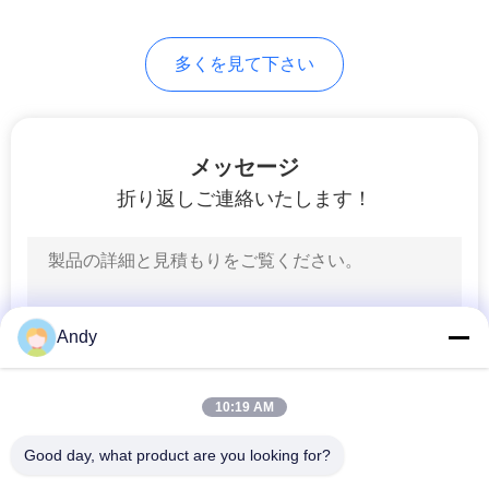
し
60
多くを見て下さい
超音波振動スクリー
な
ン
さ
メッセージ
い
折り返しご連絡いたします！
SITEMAP
102
プ
Vibroのふるい機械
Andy
ラ
イ
10:19 AM
バ
Good day, what product are you looking for?