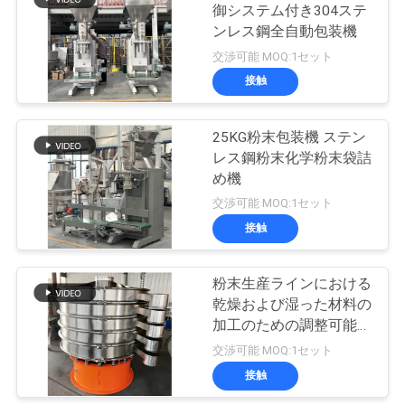
連
御システム付き304ステ
ンレス鋼全自動包装機
43
絡
交渉可能 MOQ:1セット
し
接触
機械をふるう粉
な
25KG粉末包装機 ステン
さ
レス鋼粉末化学粉末袋詰
め機
い
交渉可能 MOQ:1セット
接触
55
引
Pulverizerの粉砕機
粉末生産ラインにおける
用
乾燥および湿った材料の
機械
を
加工のための調整可能な
出口角度を持つ振動性ス
交渉可能 MOQ:1セット
要
クリーニング機械
接触
求