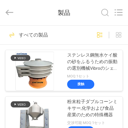
supplier.
Copyright
©
製品
2020
-
2026
EVERSUN
Machinery
家
185
(Henan)
すべての製品
Co.,
振動のスクリーニ
Ltd.
All
Rights
プ
Reserved.
ング機械
ステンレス鋼無水ケイ酸
ロ
の砂をふるうための振動
の選別機械Vibroのシェ
ダ
ーカー
MOQ:1セット
ク
接触
84
ト
旋回のスクリーニ
粉末粒子ダブルコーンミ
キサー,化学および食品
ング機械
VR
産業のための特殊機器
交渉可能 MOQ:1セット
シ