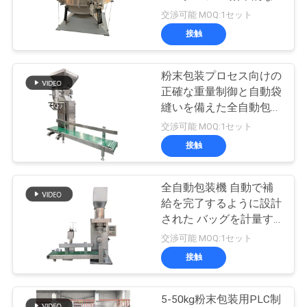
場
材料分離のためのユニー
交渉可能 MOQ:1セット
旅
クなスイングスクリーニ
接触
ング構造
131
行
真空のコンベヤ・
粉末包装プロセス向けの
正確な重量制御と自動袋
システム
品
縫いを備えた全自動包装
機
交渉可能 MOQ:1セット
質
接触
管
理
全自動包装機 自動で補
93
給を完了するように設計
された バッグを計量す
リボンの混合機機械
私
る 固定 放出 密封
交渉可能 MOQ:1セット
接触
達
に
5-50kg粉末包装用PLC制