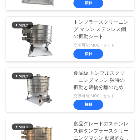
接触
ョ
ー
トンブラースクリーニン
100
グ マシン ステンレス鋼
タンブラーのスク
の振動シート
私
交渉可能 MOQ:1セット
リーニング機械
接触
達
に
食品級 トンブルスクリ
つ
ーニングマシン 独特の
振動と穀物分離のための
い
179
大きな処理容量
交渉可能 MOQ:1セット
て
接触
バルク袋の荷役
食品グレードのステンレ
工
ス鋼タンブラースクリー
ニングマシン 効果的な