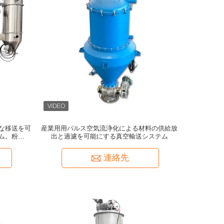
な移送を可
産業用用パルス空気流浄化による材料の供給放
ム。粉塵を
出と過濾を可能にする真空輸送システム
連絡先