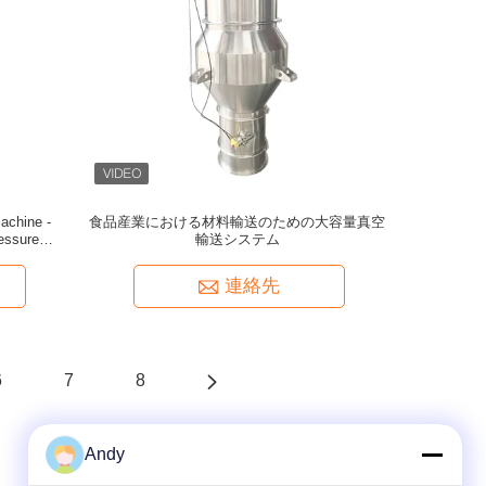
achine -
食品産業における材料輸送のための大容量真空
essure
輸送システム
conveying
連絡先
6
7
8
Andy