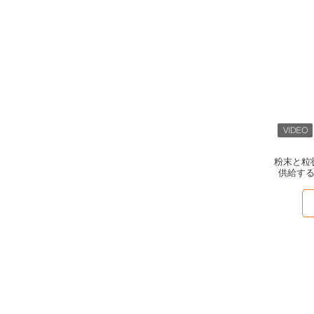
粉末と粒
供給す