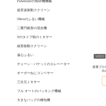
Pulverizerの粉砕機機械
超音波振動スクリーン
Vibroのふるい機械
二重円錐形の混合機
Vのタイプ粉のミキサー
線形振動スクリーン
遠心ふるい
チェーン・バケットのエレベーター
産業プロ
出
オーガーねじコンベヤー
三次元ミキサー
フル オートのパッキング機械
大きなバッグの梱包機