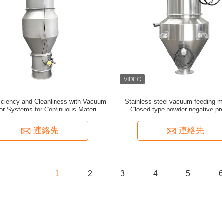
iciency and Cleanliness with Vacuum
Stainless steel vacuum feeding m
r Systems for Continuous Material
Closed-type powder negative pr
Conveying
conveying equipment - Dust-free 
system
連絡先
連絡先
1
2
3
4
5