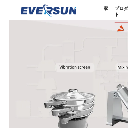
家
プロ
ト