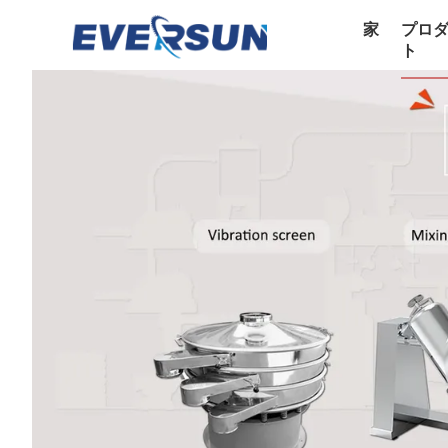
家
プロ
ト