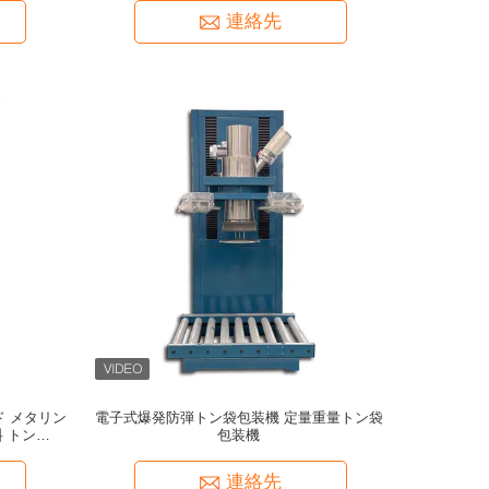
連絡先
ド メタリン
電子式爆発防弾トン袋包装機 定量重量トン袋
料 トンバッ
包装機
シン
連絡先