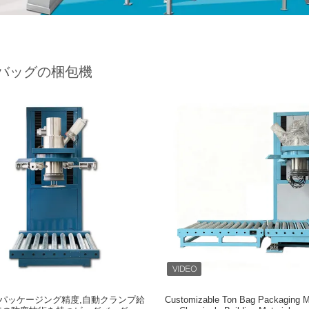
バッグの梱包機
%のパッケージング精度,自動クランプ給
Customizable Ton Bag Packaging M