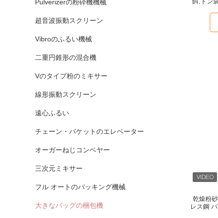
餌,トン
Pulverizerの粉砕機機械
超音波振動スクリーン
Vibroのふるい機械
二重円錐形の混合機
Vのタイプ粉のミキサー
線形振動スクリーン
遠心ふるい
チェーン・バケットのエレベーター
オーガーねじコンベヤー
三次元ミキサー
フル オートのパッキング機械
乾燥粉砂
大きなバッグの梱包機
レス鋼 