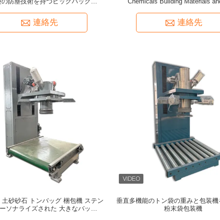
袋の防塵技術を持つビッグバッグパッ
Chemicals Building Materials a
キングマシン
連絡先
連絡先
 土砂砂石 トンバッグ 梱包機 ステン
垂直多機能のトン袋の重みと包装機
パーソナライズされた 大きなバッグ 詰
粉末袋包装機
め機