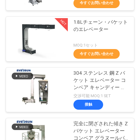
今すぐお問い合わせ
ョ
ー
HOT
1.8Lチェーン・バケット
100
のエレベーター
タンブラーのスク
私
MOQ:1セット
リーニング機械
今すぐお問い合わせ
達
に
304 ステンレス 鋼 Z バ
つ
ケット エレベーター コ
ンベア キャンディー 梱
い
179
包 持ち上げ 機械
交渉可能 MOQ:1 SET
て
接触
バルク袋の荷役
完全に閉ざされた傾き Z
工
バケット エレベーター
コンベア グラヌールパ