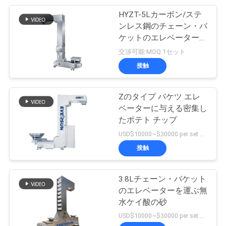
HYZT-5Lカーボン/ステ
し
60
ンレス鋼のチェーン・バ
超音波振動スクリー
な
ケットのエレベーター0
- 12m3/H 50mまで0.75 -
交渉可能 MOQ:1セット
ン
さ
22KW
接触
い
Zのタイプ バケツ エレ
ベーターに与える密集し
SITEMAP
たポテト チップ
102
USD$10000~$30000 per set MOQ:1セット
プ
接触
Vibroのふるい機械
ラ
3.8Lチェーン・バケット
イ
のエレベーターを運ぶ無
水ケイ酸の砂
バ
USD$10000~$30000 per set MOQ:1セット