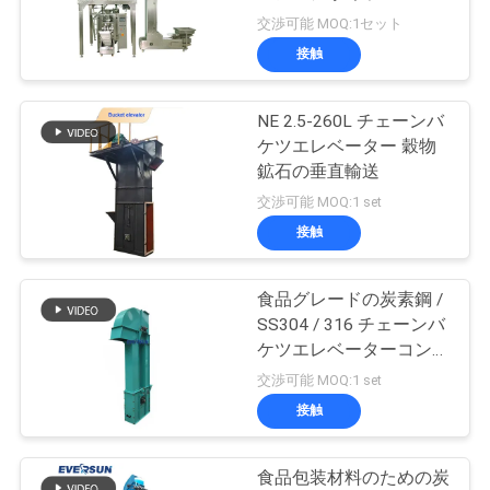
場
ッキングマシン
交渉可能 MOQ:1セット
旅
接触
131
行
真空のコンベヤ・
NE 2.5-260L チェーンバ
ケツエレベーター 穀物
システム
品
鉱石の垂直輸送
交渉可能 MOQ:1 set
質
接触
管
理
食品グレードの炭素鋼 /
93
SS304 / 316 チェーンバ
ケツエレベーターコンベ
リボンの混合機機械
私
ヤー
交渉可能 MOQ:1 set
接触
達
に
食品包装材料のための炭