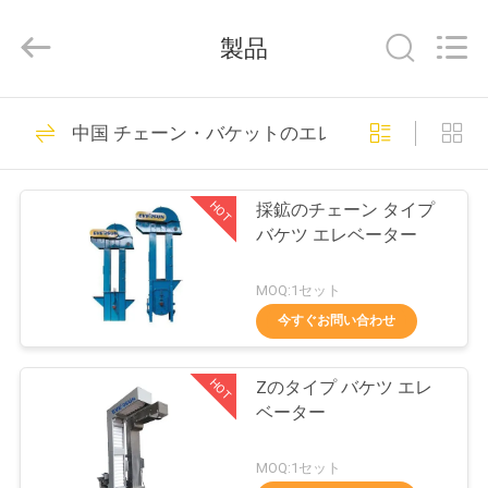
supplier.
Copyright
©
製品
2020
-
2026
EVERSUN
Machinery
家
185
(Henan)
中国 チェーン・バケットのエレベーター
Co.,
振動のスクリーニ
Ltd.
All
Rights
プ
Reserved.
ング機械
HOT
採鉱のチェーン タイプ
ロ
バケツ エレベーター
ダ
MOQ:1セット
ク
今すぐお問い合わせ
84
ト
旋回のスクリーニ
HOT
Zのタイプ バケツ エレ
ベーター
ング機械
VR
MOQ:1セット
シ