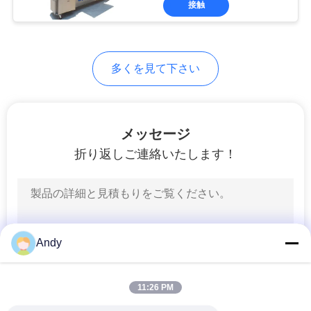
シ
接触
65
ー
二重円錐形の混合機
規
多くを見て下さい
約
メッセージ
折り返しご連絡いたします！
58
Vのタイプ粉のミキ
サー
Andy
11:26 PM
72