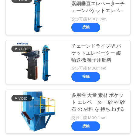
連
素鋼垂直エレベーターチ
ェーンバケットエレベー
43
絡
ター
交渉可能 MOQ:1 set
し
接触
機械をふるう粉
な
チェーンドライブ型 バ
さ
ケットエレベーター 縦
輸送機 種子用肥料
い
交渉可能 MOQ:1 set
接触
55
引
Pulverizerの粉砕機
多用性 大量 素材 ボケッ
用
ト エレベーター 砂 や 砂
機械
を
石 の 材料 を 持ち上げる
交渉可能 MOQ:1 set
要
接触
求