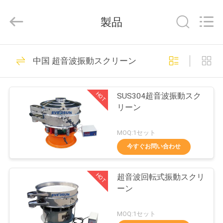
supplier.
Copyright
©
製品
2020
-
2026
EVERSUN
Machinery
家
185
(Henan)
中国 超音波振動スクリーン
Co.,
振動のスクリーニ
Ltd.
All
Rights
プ
Reserved.
ング機械
HOT
SUS304超音波振動スク
ロ
リーン
ダ
MOQ:1セット
ク
今すぐお問い合わせ
84
ト
旋回のスクリーニ
HOT
超音波回転式振動スクリ
ーン
ング機械
VR
MOQ:1セット
シ