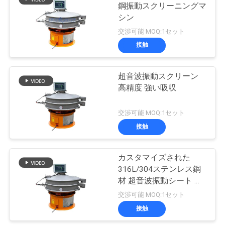
連
鋼振動スクリーニングマ
シン
43
絡
交渉可能 MOQ:1セット
し
接触
機械をふるう粉
な
超音波振動スクリーン
さ
高精度 強い吸収
い
交渉可能 MOQ:1セット
接触
55
引
Pulverizerの粉砕機
カスタマイズされた
用
316L/304ステンレス鋼
機械
を
材 超音波振動シート ス
クリーニングとフィルタ
交渉可能 MOQ:1セット
要
リング
接触
求