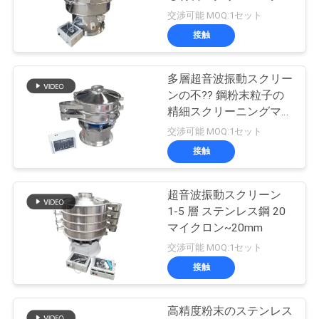
場
リューションのための超
交渉可能 MOQ:1セット
旅
音波振動スクリーン
接触
131
行
真空のコンベヤ・
多層超音波振動スクリー
ンの不?? 鋼粉末粒子の
システム
品
精細スクリーニングマシ
ン
交渉可能 MOQ:1セット
質
接触
管
理
超音波振動スクリーン
93
1-5 層 ステンレス鋼 20
マイクロン~20mm
リボンの混合機機械
私
交渉可能 MOQ:1セット
接触
達
に
高精度粉末のステンレス