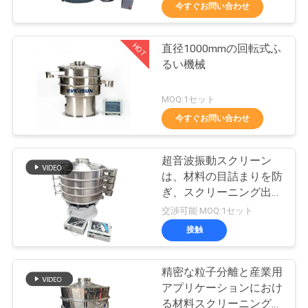
今すぐお問い合わせ
ョ
ー
HOT
直径1000mmの回転式ふ
100
るい機械
タンブラーのスク
私
MOQ:1セット
リーニング機械
今すぐお問い合わせ
達
に
超音波振動スクリーン
つ
は、材料の目詰まりを防
ぎ、スクリーニング出力
い
179
を向上させる安定した超
交渉可能 MOQ:1セット
音波振動を提供します。
て
接触
バルク袋の荷役
精密な粒子分離と産業用
工
アプリケーションにおけ
る材料スクリーニングソ