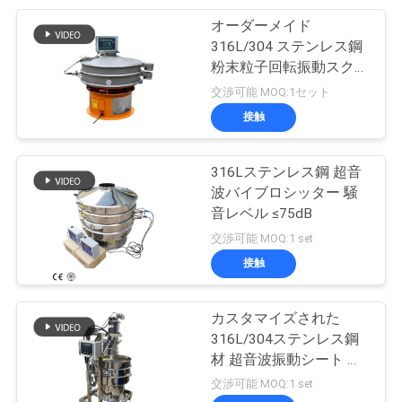
オーダーメイド
し
60
316L/304 ステンレス鋼
超音波振動スクリー
な
粉末粒子回転振動スクリ
ーン
交渉可能 MOQ:1セット
ン
さ
接触
い
316Lステンレス鋼 超音
波バイブロシッター 騒
SITEMAP
音レベル ≤75dB
102
交渉可能 MOQ:1 set
プ
接触
Vibroのふるい機械
ラ
カスタマイズされた
イ
316L/304ステンレス鋼
材 超音波振動シート ス
バ
クリーニングとフィルタ
交渉可能 MOQ:1 set
リング