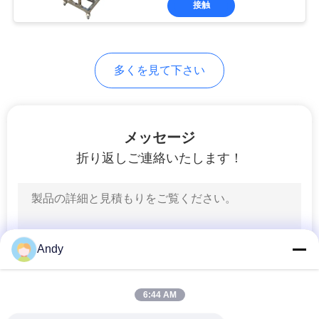
シ
接触
65
ー
二重円錐形の混合機
規
多くを見て下さい
約
メッセージ
折り返しご連絡いたします！
58
Vのタイプ粉のミキ
サー
Andy
6:44 AM
72