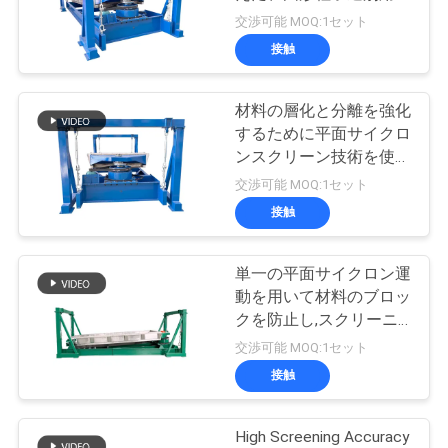
場
設計された旋回篩機
交渉可能 MOQ:1セット
旅
接触
131
行
真空のコンベヤ・
材料の層化と分離を強化
するために平面サイクロ
システム
品
ンスクリーン技術を使用
する回転性スクリーニン
交渉可能 MOQ:1セット
質
グマシン
接触
管
理
単一の平面サイクロン運
93
動を用いて材料のブロッ
クを防止し,スクリーニ
リボンの混合機機械
私
ング性能を向上させる回
交渉可能 MOQ:1セット
転性スクリーニングマシ
接触
達
ン
に
High Screening Accuracy