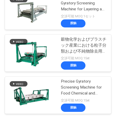
連
Gyratory Screening
Machine for Layering and
43
絡
Sieving
交渉可能 MOQ:1セット
し
接触
機械をふるう粉
な
穀物化学およびプラスチ
さ
ック産業における粒子分
類および不純物除去用旋
い
回振動スクリーン
交渉可能 MOQ:1Set
接触
55
引
Pulverizerの粉砕機
Precise Gyratory
用
Screening Machine for
機械
を
Food Chemical and
Metallurgical Industries
交渉可能 MOQ:1Set
要
接触
求