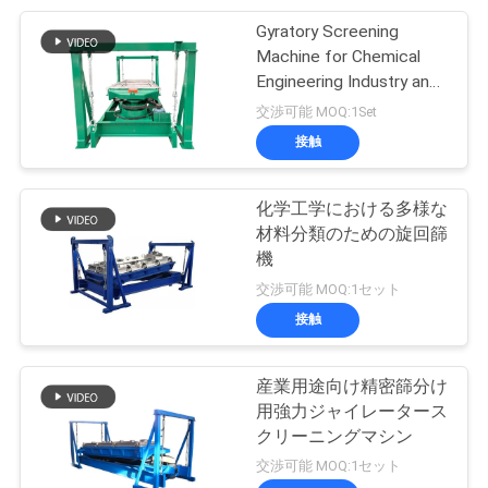
Gyratory Screening
し
60
Machine for Chemical
超音波振動スクリー
な
Engineering Industry and
Fine Particle Separation
交渉可能 MOQ:1Set
ン
さ
接触
い
化学工学における多様な
材料分類のための旋回篩
SITEMAP
機
102
交渉可能 MOQ:1セット
プ
接触
Vibroのふるい機械
ラ
産業用途向け精密篩分け
イ
用強力ジャイレータース
クリーニングマシン
バ
交渉可能 MOQ:1セット