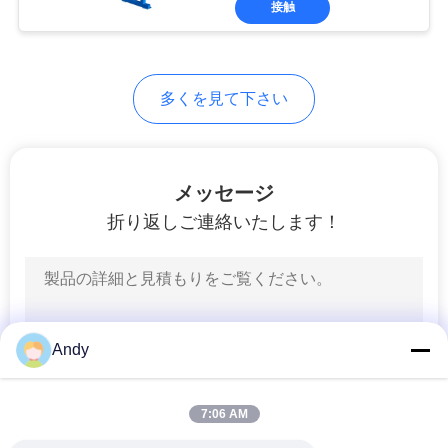
シ
接触
65
ー
二重円錐形の混合機
規
多くを見て下さい
約
メッセージ
折り返しご連絡いたします！
58
Vのタイプ粉のミキ
サー
Andy
7:06 AM
72