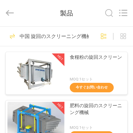
supplier.
Copyright
©
製品
2020
-
2026
EVERSUN
Machinery
家
185
(Henan)
中国 旋回のスクリーニング機械
Co.,
振動のスクリーニ
Ltd.
All
Rights
プ
Reserved.
ング機械
HOT
食糧粉の旋回スクリーン
ロ
ダ
MOQ:1セット
ク
今すぐお問い合わせ
84
ト
旋回のスクリーニ
HOT
肥料の旋回のスクリーニ
ング機械
ング機械
VR
MOQ:1セット
シ