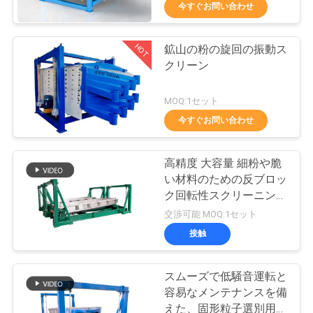
今すぐお問い合わせ
ョ
ー
HOT
鉱山の粉の旋回の振動ス
100
クリーン
タンブラーのスク
私
MOQ:1セット
リーニング機械
今すぐお問い合わせ
達
に
高精度 大容量 細粉や脆
つ
い材料のための反ブロッ
ク回転性スクリーニング
い
179
マシン
交渉可能 MOQ:1セット
て
接触
バルク袋の荷役
スムーズで低騒音運転と
工
容易なメンテナンスを備
えた、固形粒子選別用に