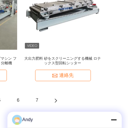
グマシン フ
大出力肥料 砂をスクリーニングする機械 ロテ
ト分離機
ックス型回転シッター
連絡先
5
6
7
Andy