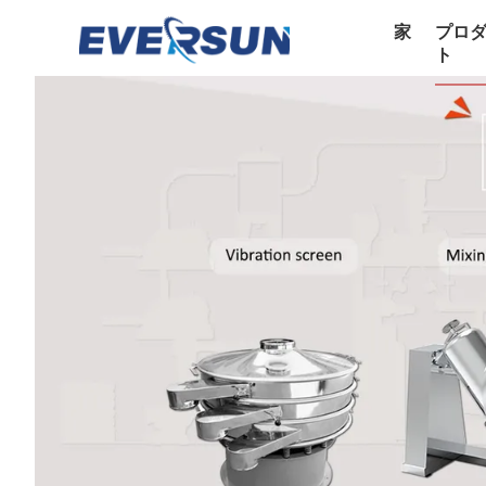
家
プロ
ト