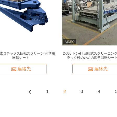
素ロテックス回転スクリーン 化学用
2-365 トン/H 回転式スクリーニン
回転シート
ラック砂のための四角回転シー
連絡先
連絡先
1
2
3
4