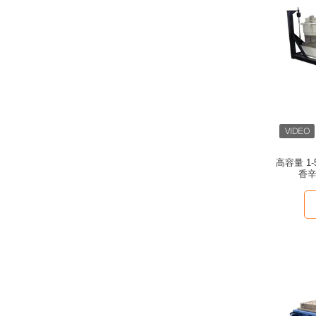
高容量 1
香