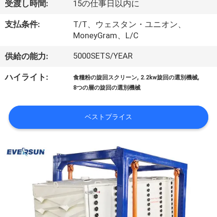
受渡し時間:
15の仕事日以内に
ョ
支払条件:
T/T、ウェスタン・ユニオン、
ー
MoneyGram、L/C
5000SETS/YEAR
供給の能力:
私
,
,
ハイライト:
食糧粉の旋回スクリーン
2.2kw旋回の選別機械
達
8つの層の旋回の選別機械
に
ベストプライス
つ
い
て
工