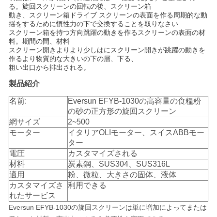
連
る。旋回スクリーンの回転の後、スクリーン箱
動き、スクリーン箱ドライブ スクリーンの表面を作る周期的な動
絡
揺をするために慣性力の下で交換することを取りなさい
スクリーン箱を持つ方向跳躍の動きを作るスクリーンの表面の材
料。期間の間、材料
し
スクリーン開きよりより少しはにスクリーン開きが跳躍の動きを
作るより物質的な大きいの下の層、下る、
な
粗い出口から排出される。
さ
製品紹介
名前:
Eversun EFYB-1030の高容量の食糧粉
い
の砂の正方形の旋回スクリーン
網サイズ
2~500
モーター
イタリアOLIモーター、スイスABBモー
引
ター
電圧
カスタマイズされる
用
材料
炭素鋼、SUS304、SUS316L
を
適用
粉、微粒、大きさの固体、液体
カスタマイズさ
利用できる
要
れたサービス
Eversun EFYB-1030の旋回スクリーンは
単に増加によってまたは
求