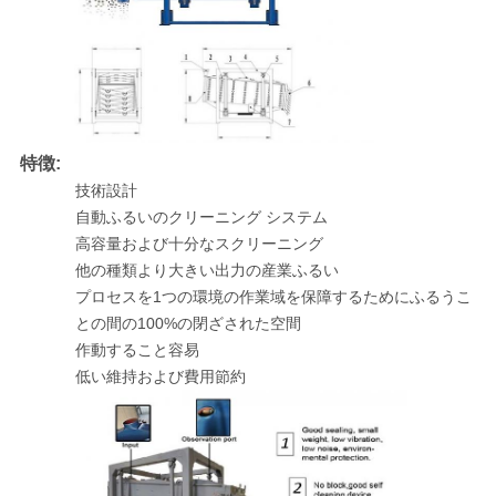
シ
ー
規
約
特徴:
技術設計
自動ふるいのクリーニング システム
高容量および十分なスクリーニング
他の種類より大きい出力の産業ふるい
プロセスを1つの環境の作業域を保障するためにふるうこ
との間の100%の閉ざされた空間
作動すること容易
低い維持および費用節約