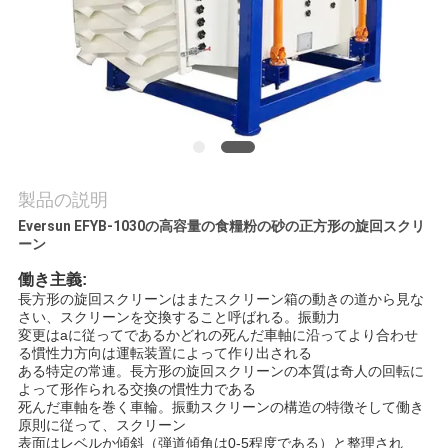
場
旅
行
品
質
製品の説明
Eversun EFYB-1030の高容量の食糧粉の砂の正方形の旋回スクリ
管
ーン
理
働き主義:
長方形の旋回スクリーンはまたスクリーン箱の動きの道から見な
さい、スクリーンを交換すること呼ばれる。振動力
変更はaに従ってであるかどれの死んだ車軸に沿ってより合わせ
私
る慣性力方向は運転装置によって作り出される
ある特定の常連。長方形の旋回スクリーンの本質は奇人の回転に
達
よって形作られる交換の慣性力である
死んだ車軸を巻く車輪。振動スクリーンの構造の特徴そして働き
に
原則に従って、スクリーン
表面はレベルか傾斜（弾道傾角は0-5程度である）と整理され