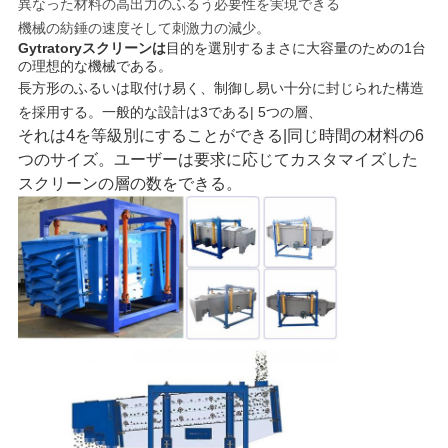
異なった材料の高出力のふるう必要性を実現できる
機械の紡錘の速度そして刺激力の減少。
し
Gytratoryスクリーンは
目的を選別するまさに大容量のための1台
の理想的な機械である。
な
長方形のふるいは取付け易く、制御し易い十分に封じられた構造
さ
を採用する。一般的な設計は3である| 5つの層、
それは4を等級別にすることができる|同じ時間の材料の6
い
つのサイズ。ユーザーは要求に応じてカスタマイズした
スクリーンの層の数をできる。
SITEMAP
プ
ラ
イ
バ