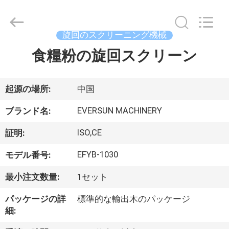
supplier.
Copyright
©
2020
-
旋回のスクリーニング機械
2026
EVERSUN
Machinery
食糧粉の旋回スクリーン
家
(Henan)
Co.,
Ltd.
All
Rights
プ
起源の場所:
中国
Reserved.
ロ
EVERSUN MACHINERY
ブランド名:
ダ
ISO,CE
証明:
ク
EFYB-1030
モデル番号:
ト
最小注文数量:
1セット
パッケージの詳
標準的な輸出木のパッケージ
VR
細:
シ