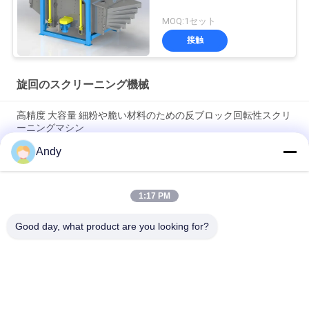
MOQ:1セット
接触
旋回のスクリーニング機械
高精度 大容量 細粉や脆い材料のための反ブロック回転性スクリ
ーニングマシン
Andy
スムーズで低騒音運転と容易なメンテナンスを備えた、固形粒
子選別用に設計された旋回篩機
1:17 PM
材料の層化と分離を強化するために平面サイクロンスクリーン
技術を使用する回転性スクリーニングマシン
Good day, what product are you looking for?
人気カテゴリ
すべて
振動のスクリーニン
旋回のスクリーニン
グ機械
グ機械