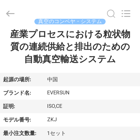
supplier.
Copyright
©
2020
-
真空のコンベヤ・システム
2026
EVERSUN
Machinery
産業プロセスにおける粒状物
家
(Henan)
Co.,
Ltd.
質の連続供給と排出のための
All
Rights
プ
Reserved.
自動真空輸送システム
ロ
ダ
起源の場所:
中国
ク
EVERSUN
ブランド名:
ト
ISO,CE
証明:
ZKJ
モデル番号:
VR
最小注文数量:
1セット
シ