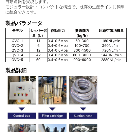
自動運転を実現します。
モジュラー設計：コンパクトな構造で、既存の生産ラインに簡単
し
に統合できます。
な
製品パラメータ
モデル
ホッパー容
作動圧力
搬送能力
圧縮空気消費量
さ
量（L）
（kg/h）
QVC-1
1.1
0.4-0.6Mpa
50-300
180NL/min
い
QVC-2
6
0.4-0.6Mpa
100-700
360NL/min
QVC-3
12
0.4-0.6Mpa
300-1500
720NL/min
QVC-4
42
0.4-0.6Mpa
600-3000
1440NL/min
QVC-5
60
0.4-0.6Mpa
900-6000
2880NL/min
SITEMAP
製品詳細
プ
ラ
イ
バ