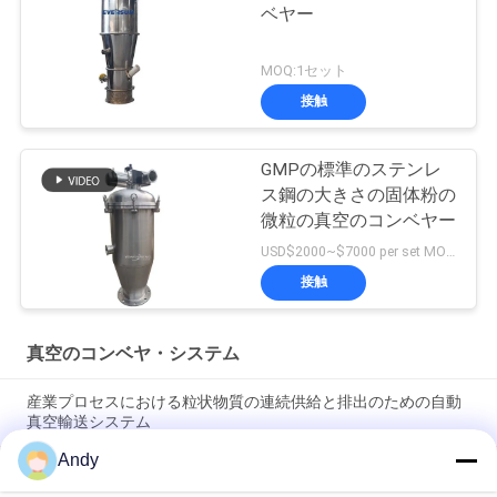
ベヤー
MOQ:1セット
接触
GMPの標準のステンレ
ス鋼の大きさの固体粉の
微粒の真空のコンベヤー
USD$2000~$7000 per set MOQ:1セット
接触
真空のコンベヤ・システム
産業プロセスにおける粒状物質の連続供給と排出のための自動
真空輸送システム
Andy
コンパクトで使いやすい設計の真空コンベアシステムは、粒状
および粉末材料を効率的に搬送します