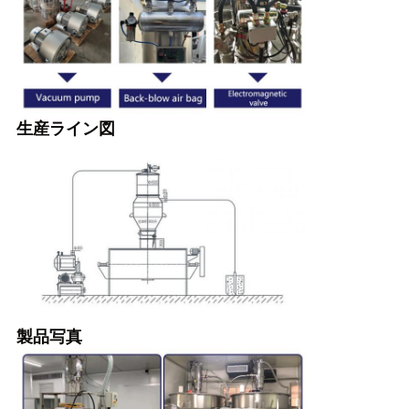
シ
ー
規
約
生産ライン図
製品写真