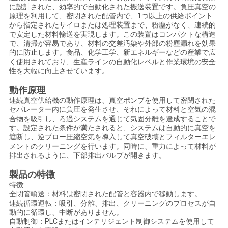
連
に設計された、効率的で自動化された搬送装置です。負圧真空の
原理を利用して、密閉された配管内で、1つ以上の供給ポイント
絡
から指定されたサイロまたは処理装置まで、粉塵がなく、連続的
で安定した材料輸送を実現します。この装置はコンパクトな構造
で、清掃が容易であり、材料の交差汚染や外部の粉塵漏れを効果
し
的に防止します。食品、化学工学、新エネルギーなどの産業で広
く使用されており、生産ラインの自動化レベルと作業環境の安全
な
性を大幅に向上させています。
さ
動作原理
連続真空供給機の動作原理は、真空ポンプを使用して密閉された
い
セパレーター内に負圧を発生させ、それによって材料と空気の混
合物を吸引し、ろ過システムを通じて気固分離を達成することで
す。設定された条件が満たされると、システムは自動的に真空を
遮断し、逆ブロー圧縮空気を導入して真空破壊とフィルターエレ
引
メントのクリーニングを行います。同時に、重力によって材料が
排出されるように、下部排出バルブが開きます。
用
製品の特徴
を
特徴:
全閉管輸送：材料は密閉された配管と容器内で移動します。
要
連続循環運転：吸引、分離、排出、クリーニングのプロセスが自
動的に循環し、中断がありません。
自動制御：PLCまたはインテリジェント制御システムを使用して
求