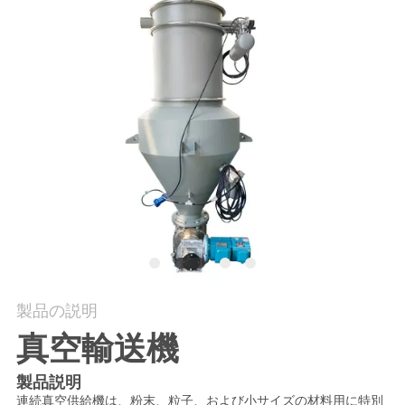
場
旅
行
品
質
管
理
私
製品の説明
真空輸送機
達
に
製品説明
連続真空供給機は、粉末、粒子、および小サイズの材料用に特別