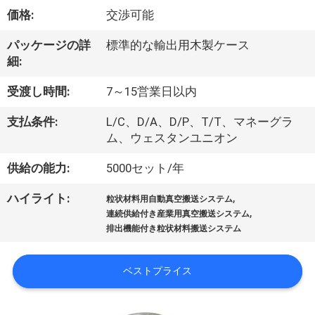
価格:
交渉可能
ョ
パッケージの詳
標準的な輸出用木製ケース
ー
細:
受渡し時間:
7～15営業日以内
私
支払条件:
L/C、D/A、D/P、T/T、マネーグラ
達
ム、ウェスタンユニオン
に
供給の能力:
5000セット/年
つ
,
ハイライト:
粒状材料用自動真空搬送システム
い
,
連続供給付き産業用真空搬送システム
排出機能付き粒状材料搬送システム
て
ベストプライス
工