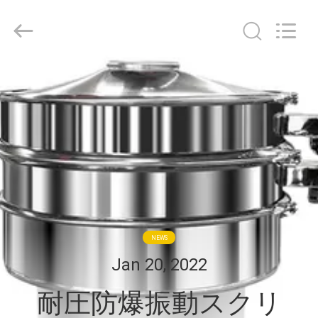
supplier.
Copyright
©
2020
-
2026
EVERSUN
Machinery
家
(Henan)
Co.,
Ltd.
All
Rights
プ
Reserved.
ロ
ダ
ク
ト
NEWS
Jan 20, 2022
VR
耐圧防爆振動スクリ
シ