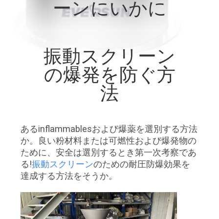
ーンにいかに
ョ
ー
振動スクリーン
私
の爆発を防ぐ方
達
法
に
つ
あるinflammablesおよび爆薬を選別する方法
か。良い粉材料または可燃性および爆発物の
い
ために、安全は選別するとき第一次考察であ
る!
振動スクリーン
のための耐圧防爆効果を
て
達成する方法をそうか。
工