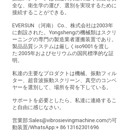
全な、衛生学の運び、選別を実現するために
し
接続することができる。
な
EVERSUN （河南） Co.、株式会社は2003年
に創設された。Yongshengの機械類はスクリ
さ
ーニングの専門の製造業者運搬装置であり。
い
製品品質システムは厳しくiso9001を渡し
た:2005年およびセリウムの国民標準的な証
明。
SITEMAP
私達の主要なプロダクトは機械、振動フィル
ター、超音波振動スクリーン、真空のコンベ
プ
ヤーを選別して、場所を荷を下している。
ラ
サポートを必要としたら、私達に連絡するこ
イ
と自由に感じなさい。
バ
営業部:Sales@vibrosievingmachine.comの可
動装置/WhatsApp:+ 86 13162301696