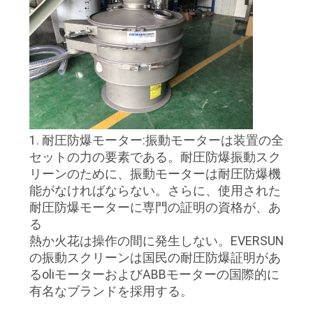
場
旅
行
品
質
1. 耐圧防爆モーター:振動モーターは装置の全
セットの力の要素である。耐圧防爆振動スク
管
リーンのために、振動モーターは耐圧防爆機
理
能がなければならない。さらに、使用された
耐圧防爆モーターに専門の証明の資格が、あ
る
私
熱か火花は操作の間に発生しない。EVERSUN
の振動スクリーンは国民の耐圧防爆証明があ
達
るoliモーターおよびABBモーターの国際的に
有名なブランドを採用する。
に