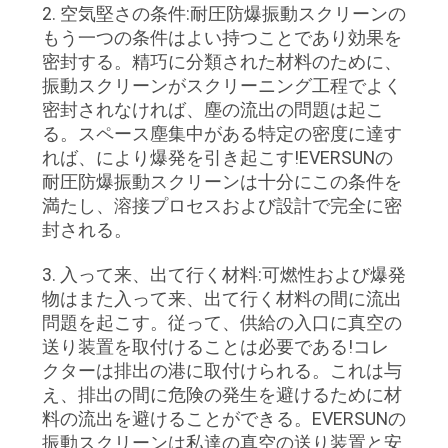
連
2. 空気堅さの条件:耐圧防爆振動スクリーンの
もう一つの条件はよい持つことであり効果を
絡
密封する。精巧に分類された材料のために、
振動スクリーンがスクリーニング工程でよく
し
密封されなければ、塵の流出の問題は起こ
な
る。スペース塵集中がある特定の密度に達す
れば、により爆発を引き起こす!EVERSUNの
さ
耐圧防爆振動スクリーンは十分にこの条件を
満たし、溶接プロセスおよび設計で完全に密
い
封される。
3. 入って来、出て行く材料:可燃性および爆発
引
物はまた入って来、出て行く材料の間に流出
用
問題を起こす。従って、供給の入口に真空の
送り装置を取付けることは必要である!コレ
を
クターは排出の港に取付けられる。これは与
え、排出の間に危険の発生を避けるために材
要
料の流出を避けることができる。EVERSUNの
求
振動スクリーンは私達の真空の送り装置と安