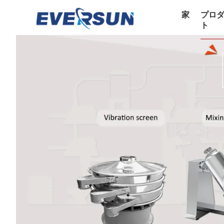
家
プロ
ト