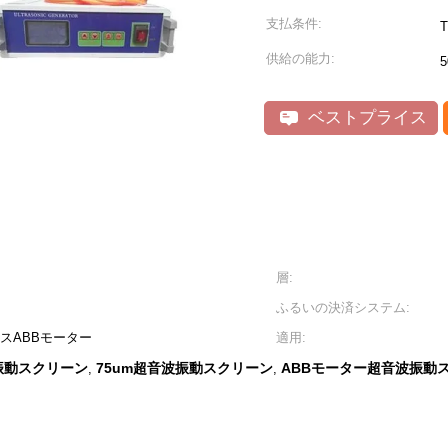
支払条件:
供給の能力:
5
ベストプライス
層:
ふるいの決済システム:
スABBモーター
適用:
振動スクリーン
75um超音波振動スクリーン
ABBモーター超音波振動
,
,