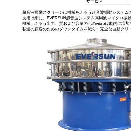
サービス
超音波振動スクリーンは機械をふるう超音波振動システムおよ
技術は網に、EVERSUN超音波システム高周波マイクロ振
機械、ふるう出力、質および容量の元のvibroは劇的に増
私達の顧客のためのダウンタイムを減らす完全な自動クリ