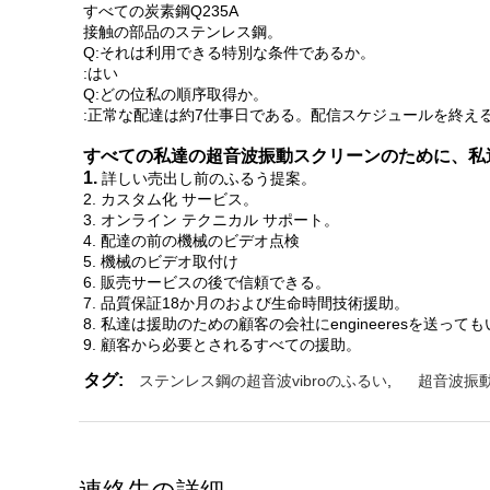
すべての炭素鋼Q235A
接触の部品のステンレス鋼。
Q:それは利用できる特別な条件であるか。
:はい
Q:どの位私の順序取得か。
:正常な配達は約7仕事日である。配信スケジュールを終え
すべての私達の超音波振動スクリーンのために、私
1.
詳しい売出し前のふるう提案。
2. カスタム化 サービス。
3. オンライン テクニカル サポート。
4. 配達の前の機械のビデオ点検
5. 機械のビデオ取付け
6. 販売サービスの後で信頼できる。
7. 品質保証18か月のおよび生命時間技術援助。
8. 私達は援助のための顧客の会社にengineeresを送って
9. 顧客から必要とされるすべての援助。
タグ:
ステンレス鋼の超音波vibroのふるい
,
超音波振