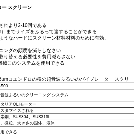
ター スクリーン
れより2-10回である
23mm）までサイズをふるって達することができる
ようなハードにスクリーン材料材料のために有効、
ニングの頻度を減らしなさい
取り替える必要性を費用減らさない
のふるう機械このシステムを使用できる
75umコエンドロの粉の超音波ふるいのバイブレーター スクリ
~500
超音波ふるいのクリーニング システム
タリアOLIモーター
カスタマイズされる
素鋼、SUS304、SUS316L
粉、微粒、大きさの固体、液体
利用できる