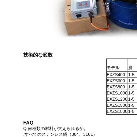
技術的な変数
モデル
層
EXZS400
1-5
EXZS600
1-5
EXZS800
1-5
EXZS1000
1-5
EXZS1200
1-5
EXZS1500
1-5
EXZS1800
1-5
FAQ
Q:何種類の材料が支えられるか。
:すべてのステンレス鋼（304、316L）