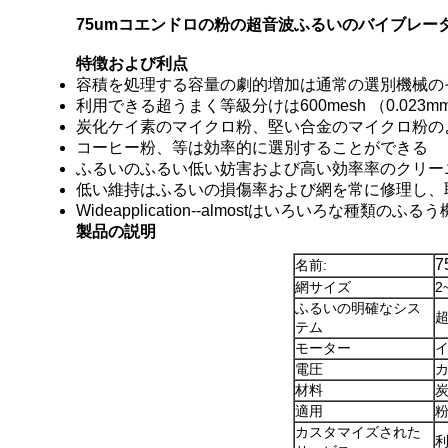
75umコエンドロの粉の超音波ふるいのバイブレー
特徴および利点
容積を処理する容量の劇的増加は通常の選別機械のそ
利用できる超うまく等級分けは600mesh （0.0
炭化ケイ素のマイクロ粉、堅い合金のマイクロ粉の
コーヒー粉、等は効率的に選別することができる
ふるいのふるい低い妨害および高い効率率のクリー
低い維持はふるいの損傷率および網を常に修理し、
Wideapplication--almostはいろいろな種類
製品の説明
名前:
網サイズ
2
ふるいの明確なシス
テム
モーター
イ
電圧
材料
炭
適用
カスタマイズされた