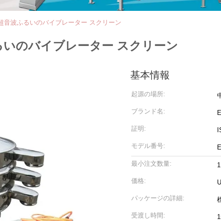
の超音波ふるいのバイブレーター スクリーン
るいのバイブレーター スクリーン
基本情報
起源の場所:
ブランド名:
証明:
I
モデル番号:
E
最小注文数量:
価格:
U
パッケージの詳細:
受渡し時間: