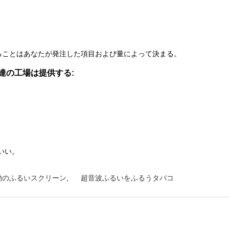
ることはあなたが発注した項目および量によって決まる。
達の工場は提供する:
もいい。
動のふるいスクリーン
,
超音波ふるいをふるうタバコ