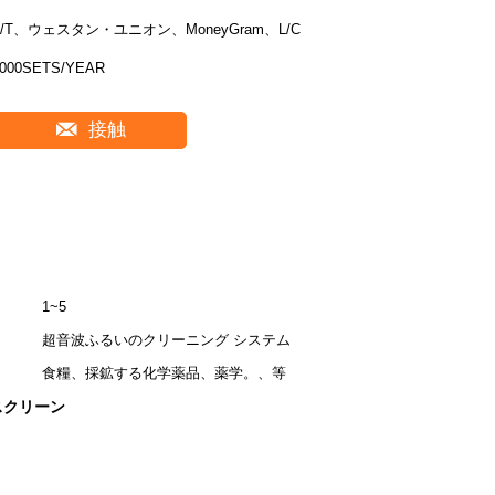
T/T、ウェスタン・ユニオン、MoneyGram、L/C
000SETS/YEAR
接触
1~5
超音波ふるいのクリーニング システム
食糧、採鉱する化学薬品、薬学。、等
スクリーン