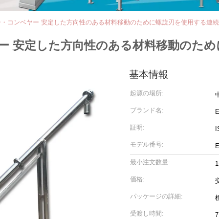
ー・コンベヤー 安定した方向性のある材料移動のために螺旋刃を使用する連
ー 安定した方向性のある材料移動のため
基本情報
起源の場所:
ブランド名:
証明:
I
モデル番号:
最小注文数量:
価格:
パッケージの詳細:
受渡し時間: