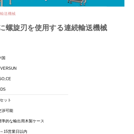
続輸送機械
に螺旋刃を使用する連続輸送機械
中国
EVERSUN
SO,CE
EDS
1セット
交渉可能
標準的な輸出用木製ケース
7～15営業日以内