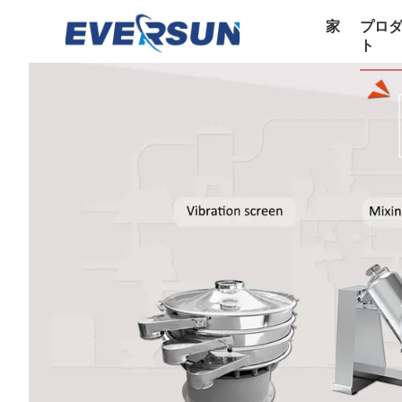
家
プロ
ト