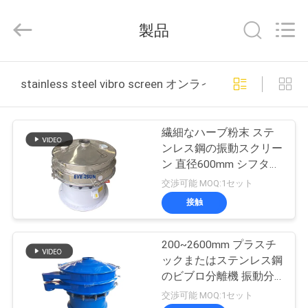
supplier.
Copyright
©
製品
2020
-
2026
EVERSUN
Machinery
家
(Henan)
stainless steel vibro screen オンライン製造
Co.,
Ltd.
All
Rights
プ
Reserved.
繊細なハーブ粉末 ステ
ロ
ンレス鋼の振動スクリー
ン 直径600mm シフター
ダ
マシン
交渉可能 MOQ:1セット
ク
接触
ト
200~2600mm プラスチ
ックまたはステンレス鋼
VR
のビブロ分離機 振動分
離機
交渉可能 MOQ:1セット
シ