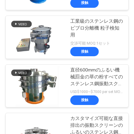
接触
ョ
ー
工業級のステンレス鋼の
ビブロ分離機 粒子検知
用
私
交渉可能 MOQ:1セット
接触
達
に
直径600mmのふるい機
つ
械罰金の草の粉すべての
ステンレス鋼振動スクリ
い
ーン
USD$1000~$7000 per set MOQ:1セット
て
接触
カスタマイズ可能な直接
工
排出の振動スクリーンの
ふるいのステンレス鋼/