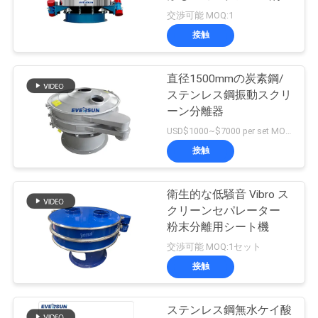
場
炭素鋼
交渉可能 MOQ:1
旅
接触
行
直径1500mmの炭素鋼/
ステンレス鋼振動スクリ
品
ーン分離器
USD$1000~$7000 per set MOQ:1セット
質
接触
管
理
衛生的な低騒音 Vibro ス
クリーンセパレーター
粉末分離用シート機
私
交渉可能 MOQ:1セット
接触
達
に
ステンレス鋼無水ケイ酸