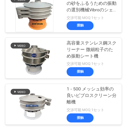
連
の砂をふるうための振動
の選別機械Vibroのシェ
絡
ーカー
交渉可能 MOQ:1セット
し
接触
な
高容量ステンレス鋼スク
さ
リーナー 微細粒子のた
め振動シート機
い
交渉可能 MOQ:1セット
接触
引
1 - 500 メッシュ効率の
用
良いビブロスクリーン分
を
離機
交渉可能 MOQ:1セット
要
接触
求