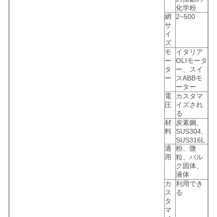
シ
化学粉
網
2~500
ー
サ
イ
規
ズ
モ
イタリア
約
ー
OLIモータ
タ
ー、スイ
ー
スABBモ
ーター
電
カスタマ
圧
イズされ
る
材
炭素鋼、
料
SUS304、
SUS316L
適
粉、微
用
粒、バル
ク固体、
液体
カ
利用でき
ス
る
タ
マ