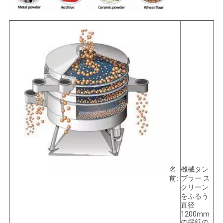
し
な
さ
い
SITEMAP
プ
ラ
名
機械タン
前:
ブラー ス
イ
クリーン
をふるう
バ
直径
1200mm
の採鉱の