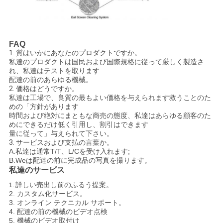
FAQ
1.
質はいかにあなたのプロダクトですか。
私達のプロダクトは国民および国際規格に従って厳しく製造さ
れ、私達はテストを取ります
配達の前のあらゆる機械。
2.
価格はどうですか。
私達は工場で、良質の最もよい価格を与えられます救うことのた
めの「方針があります
時間および絶対にまともな商売の態度、私達はあらゆる顧客のた
めにできるだけ低く引用し、割引はできます
量に従って」与えられて下さい。
3.
サービスおよび支払の言葉か。
A.私達は通常T/T、L/Cを受け入れます;
B.Weは配達の前に完成品の写真を撮ります。
私達のサービス
詳しい売出し前のふるう提案。
1.
2.
カスタム化サービス。
3.
オンライン テクニカル サポート。
4.
配達の前の機械のビデオ点検
5.
機械のビデオ取付け