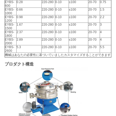
EYBS-
0.28
220-280
0-10
≤100
20-70
0.75
600
EYBS-
0.66
220-280
0-10
≤100
20-70
1.5
1000
EYBS-
0.98
220-280
0-10
≤100
20-70
2.2
1200
EYBS-
1.67
220-280
0-10
≤100
20-70
3
1500
EYBS-
2.37
220-280
0-10
≤100
20-70
4
1800
EYBS-
2.89
220-280
0-10
≤100
20-70
4
2000
EYBS-
5.3
220-280
0-10
≤100
20-70
5.5
2600
機械はあなたの必要性に基づいていましたカスタマイズすることができます
プロダクト構造