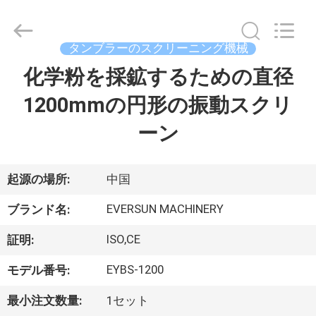
supplier.
Copyright
©
2020
-
タンブラーのスクリーニング機械
2026
EVERSUN
Machinery
化学粉を採鉱するための直径
家
(Henan)
Co.,
Ltd.
1200mmの円形の振動スクリ
All
Rights
プ
Reserved.
ーン
ロ
ダ
起源の場所:
中国
ク
EVERSUN MACHINERY
ブランド名:
ト
ISO,CE
証明:
EYBS-1200
モデル番号:
VR
最小注文数量:
1セット
シ