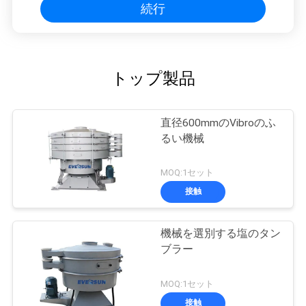
続行
トップ製品
直径600mmのVibroのふ
るい機械
MOQ:1セット
接触
機械を選別する塩のタン
ブラー
MOQ:1セット
接触