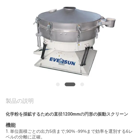
場
旅
行
品
質
管
理
製品の説明
私
化学粉を採鉱するための直径1200mmの円形の振動スクリーン
達
機能
に
1.
単位面積ごとの出力5倍まで;90% -99%まで効率を選別する6レ
ベルの分離に正確。