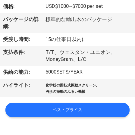
USD$1000~$7000 per set
価格:
ョ
パッケージの詳
標準的な輸出木のパッケージ
ー
細:
受渡し時間:
15の仕事日以内に
私
支払条件:
T/T、ウェスタン・ユニオン、
達
MoneyGram、L/C
に
5000SETS/YEAR
供給の能力:
つ
,
ハイライト:
化学粉の回転式振動スクリーン
い
円形の振動のふるい機械
て
ベストプライス
工