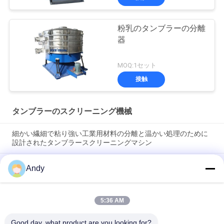
粉乳のタンブラーの分離
器
MOQ:1セット
接触
タンブラーのスクリーニング機械
細かい繊細で粘り強い工業用材料の分離と温かい処理のために
設計されたタンブラースクリーニングマシン
業界向けに、メンテナンスが容易で、壊れやすい微細で粘着性
Andy
のある材料を優しくふるい分けるように設計されたタンブラー
式ふるい分け機
5:36 AM
高容量タムラースクリーニングマシン 多レベルの粒子のサイズ
分類と低騒音と塵防止の安定な動作
Good day, what product are you looking for?