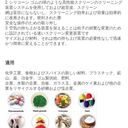
2.
シリコーン ゴムの球のような高性能スクリーンのクリーニング
連
装置システムを使用しておよび超音波、スクリーン
網は盲目にならないし、スクリーニング効率および容量は効果的
絡
に改善されます。密封された塵
安全な操作のための取り外し
し
3.
空気の持ち上がる装置を加えることは粒子の頻繁な変更のため
に設計されている速いスクリーン変更装置です
な
サイズおよび材料。それは他の持ち上げ装置の必要性なしで迅速
かつ簡単に変えることができます。
さ
い
適用
化学工業、食糧およびスパイスの新しい材料、プラスチック、鉱
山、薬、冶金学、ゴム製供給、肥料、
引
企業、木製の企業、合板、ガラス玉、金属のケイ素および他の企
業をリサイクルする砂糖および塩企業。
用
を
要
求