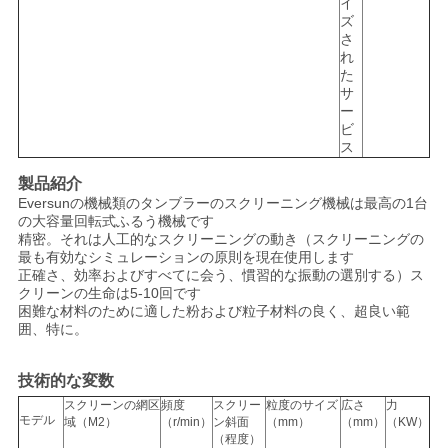
イ
ズ
さ
れ
た
サ
ー
ビ
ス
製品紹介
Eversunの機械類のタンブラーのスクリーニング機械は最高の1台
の大容量回転式ふるう機械です
精密。それは人工的なスクリーニングの動き（スクリーニングの
最も有効なシミュレーションの原則を現在使用します
正確さ、効率およびすべてに会う、慣習的な振動の選別する）ス
クリーンの生命は5-10回です
困難な材料のために適した粉および粒子材料の良く、超良い範
囲、特に。
技術的な変数
スクリーンの網区
頻度
スクリー
粒度のサイズ
広さ
力
モデル
域（M2）
（r/min）
ン斜面
（mm）
（mm）
（KW）
（程度）