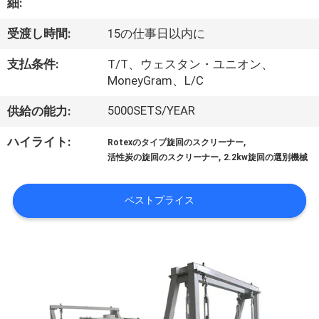
細:
ョ
受渡し時間:
15の仕事日以内に
ー
支払条件:
T/T、ウェスタン・ユニオン、
MoneyGram、L/C
私
5000SETS/YEAR
供給の能力:
達
,
ハイライト:
Rotexのタイプ旋回のスクリーナー
に
,
活性炭の旋回のスクリーナー
2.2kw旋回の選別機械
つ
ベストプライス
い
て
工