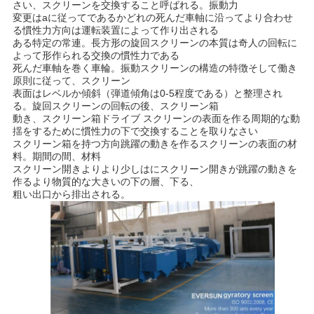
さい、スクリーンを交換すること呼ばれる。振動力
変更はaに従ってであるかどれの死んだ車軸に沿ってより合わせ
し
る慣性力方向は運転装置によって作り出される
ある特定の常連。長方形の旋回スクリーンの本質は奇人の回転に
な
よって形作られる交換の慣性力である
死んだ車軸を巻く車輪。振動スクリーンの構造の特徴そして働き
さ
原則に従って、スクリーン
表面はレベルか傾斜（弾道傾角は0-5程度である）と整理され
い
る。旋回スクリーンの回転の後、スクリーン箱
動き、スクリーン箱ドライブ スクリーンの表面を作る周期的な動
揺をするために慣性力の下で交換することを取りなさい
スクリーン箱を持つ方向跳躍の動きを作るスクリーンの表面の材
SITEMAP
料。期間の間、材料
スクリーン開きよりより少しはにスクリーン開きが跳躍の動きを
作るより物質的な大きいの下の層、下る、
粗い出口から排出される。
プ
ラ
イ
バ