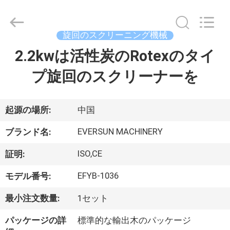
supplier.
Copyright
©
2020
-
旋回のスクリーニング機械
2026
EVERSUN
Machinery
2.2kwは活性炭のRotexのタイ
家
(Henan)
Co.,
Ltd.
プ旋回のスクリーナーを
All
Rights
プ
Reserved.
ロ
起源の場所:
中国
ダ
EVERSUN MACHINERY
ブランド名:
ク
ISO,CE
証明:
ト
EFYB-1036
モデル番号:
最小注文数量:
1セット
VR
パッケージの詳
標準的な輸出木のパッケージ
シ