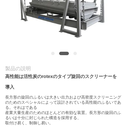
場
旅
行
品
質
管
製品の説明
理
高性能は活性炭のrotexのタイプ旋回のスクリーナーを
導入
私
長方形の旋回のふるいは大きい出力および高密度スクリーニング
のためのスペシャルによって設計されている高性能のふるいであ
る。それはである
達
産業大量生産のためのほとんどの有効な装置。長方形の旋回のふ
るいは十分に封じられた構造を採用する、
に
取付け易く、制御し易い。