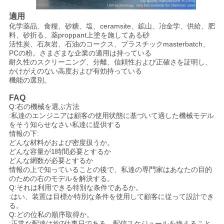
シ
適用
ー
化学薬品、食糧、砂糖、塩、ceramsite、鉱山、冶金学、供給、肥
料、砂折る、薬proppant上塗を施してある砂
規
活性炭、石灰岩、石油のコークス、プラスチックmasterbatch、
PCの粉。さまざまな企業の適用は持っている
約
耐久性のスクリーニング、分離、信頼性および正確さを証明し、
かけがえのない高度および有効持っている
機能の選別。
FAQ
Q:右の機械を選ぶ方法
:私達のエンジニアは顧客の使用状態に基づいて適した機械モデル
をそう知らせなさい私達に提供する
情報の下:
どんな材料がおよび密度扱うか。
どんな容量が1時間必要とするか
どんな網数が必要とするか
情報の上で知っていることの後で、私達の専門家はあなたの目的
のための右のモデルを解決する。
Q:それは利用できる特別な条件であるか。
:はい、装置は目標か特別な条件を使用して顧客に従って設計でき
る。
Q:どの位私の順序取得か。
:正常な配達は約7仕事日である。配信スケジュールを終えること