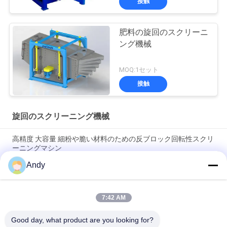
接触
肥料の旋回のスクリーニ
ング機械
MOQ:1セット
接触
旋回のスクリーニング機械
高精度 大容量 細粉や脆い材料のための反ブロック回転性スクリ
ーニングマシン
Andy
スムーズで低騒音運転と容易なメンテナンスを備えた、固形粒
子選別用に設計された旋回篩機
7:42 AM
材料の層化と分離を強化するために平面サイクロンスクリーン
技術を使用する回転性スクリーニングマシン
Good day, what product are you looking for?