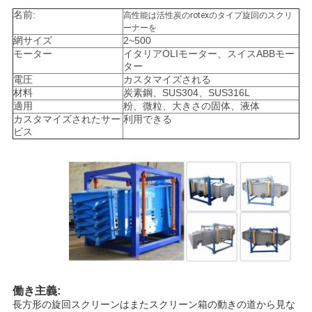
連
名前:
高性能は活性炭のrotexのタイプ旋回のスクリ
ーナーを
絡
網サイズ
2~500
モーター
イタリアOLIモーター、スイスABBモー
し
ター
電圧
カスタマイズされる
な
材料
炭素鋼、SUS304、SUS316L
適用
粉、微粒、大きさの固体、液体
さ
カスタマイズされたサー
利用できる
ビス
い
引
用
を
要
働き主義:
長方形の旋回スクリーンはまたスクリーン箱の動きの道から見な
求