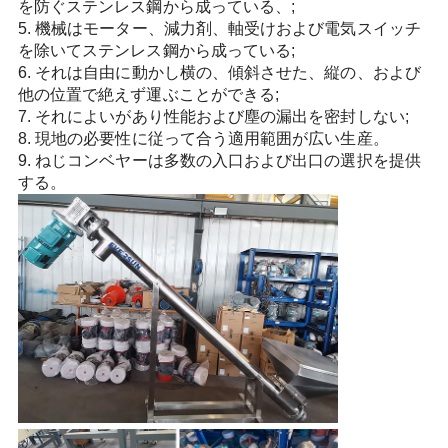
を防ぐステンレス鋼から成っている、;
5. 機械はモーター、減力剤、軸受けおよび電気スイッチ
を除いてステンレス鋼から成っている;
6. それは自由に動かし横の、傾斜させた、縦の、および
他の位置で絶えず運ぶことができる;
7. それによいがあり性能および塵の漏出を密封しない;
8. 現地の必要性に従って合う適用範囲が広い生産。
9. ねじコンベヤーは多数の入口および出口の選択を提供
する。