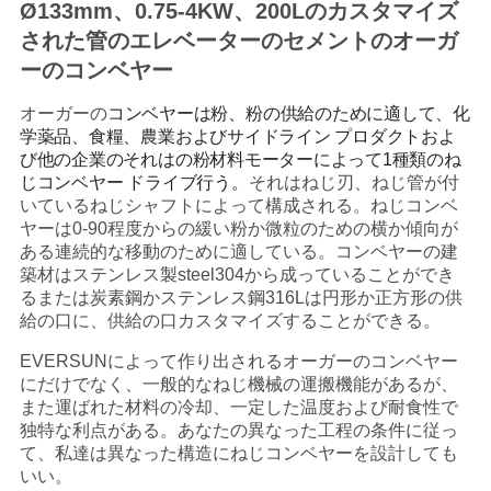
Ø133mm、0.75-4KW、200Lのカスタマイズ
連
された管のエレベーターのセメントのオーガ
絡
ーのコンベヤー
し
オーガーの
コンベヤーは粉、粉の供給のために適して、化
学薬品、食糧、農業およびサイドライン プロダクトおよ
な
び他の企業のそれはの粉材料モーターによって1種類のね
じコンベヤー ドライブ行う。
それはねじ刃、ねじ管が付
さ
いているねじシャフトによって構成される。ねじコンベ
ヤーは0-90程度からの緩い粉か微粒のための横か傾向が
い
ある連続的な移動のために適している。コンベヤーの建
築材はステンレス製steel304から成っていることができ
るまたは炭素鋼かステンレス鋼316Lは円形か正方形の供
引
給の口に、供給の口カスタマイズすることができる。
用
EVERSUN
によって作り出されるオーガーの
コンベヤー
にだけでなく、一般的なねじ機械の運搬機能があるが、
を
また運ばれた材料の冷却、一定した温度および耐食性で
独特な利点がある。あなたの異なった工程の条件に従っ
要
て、私達は異なった構造にねじコンベヤーを設計しても
いい。
求