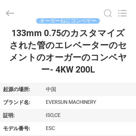
supplier.
Copyright
©
2020
-
オーガーねじコンベヤー
2026
EVERSUN
Machinery
133mm 0.75のカスタマイズ
家
(Henan)
Co.,
Ltd.
された管のエレベーターのセ
All
Rights
プ
Reserved.
メントのオーガーのコンベヤ
ロ
ー- 4KW 200L
ダ
ク
起源の場所:
中国
ト
EVERSUN MACHINERY
ブランド名:
ISO,CE
証明:
VR
ESC
モデル番号:
シ