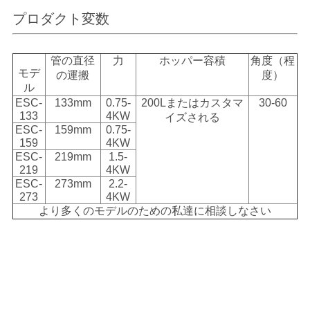
プロダクト変数
し
な
管の直径
力
ホッパー容積
角度（程
モデ
の運搬
度）
さ
ル
ESC-
133mm
0.75-
200Lまたはカスタマ
30-60
い
133
4KW
イズされる
ESC-
159mm
0.75-
159
4KW
SITEMAP
ESC-
219mm
1.5-
219
4KW
ESC-
273mm
2.2-
プ
273
4KW
より多くのモデルのための私達に相談しなさい
ラ
イ
バ