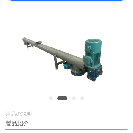
場
旅
行
品
質
管
理
私
達
製品の説明
製品紹介
に