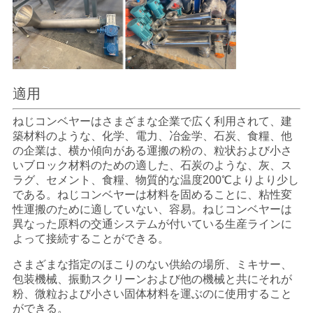
適用
ねじ
コンベヤーは
さまざまな企業で広く利用されて、建
築材料のような、化学、電力、冶金学、石炭、食糧、他
の企業は、横か傾向がある運搬の粉の、粒状および小さ
いブロック材料のための適した、石炭のような、灰、ス
ラグ、セメント、食糧、物質的な温度200℃よりより少し
である。ねじ
コンベヤーは
材料を固めることに、粘性変
性運搬のために適していない、容易。ねじコンベヤーは
異なった原料の交通システムが付いている生産ラインに
よって接続することができる。
さまざまな指定のほこりのない供給の場所、ミキサー、
包装機械、振動スクリーンおよび他の機械と共にそれが
粉、微粒および小さい固体材料を運ぶのに使用すること
ができる。