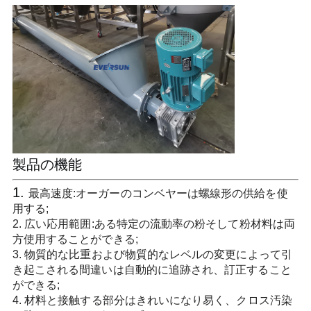
シ
ー
規
約
製品の機能
1. 
最高速度:オーガーのコンベヤーは螺線形の供給を使
用する;
2. 広い応用範囲:ある特定の流動率の粉そして粉材料は両
方使用することができる;
3. 物質的な比重および物質的なレベルの変更によって引
き起こされる間違いは自動的に追跡され、訂正すること
ができる;
4. 材料と接触する部分はきれいになり易く、クロス汚染