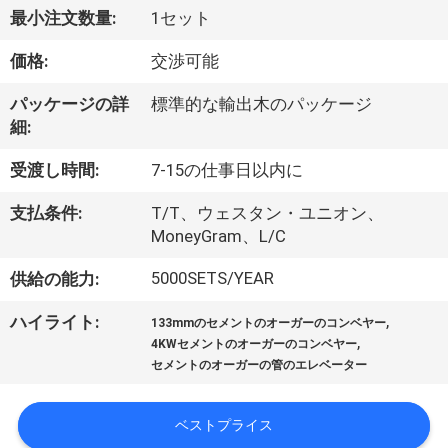
最小注文数量:
1セット
ョ
価格:
交渉可能
ー
パッケージの詳
標準的な輸出木のパッケージ
細:
私
受渡し時間:
7-15の仕事日以内に
達
支払条件:
T/T、ウェスタン・ユニオン、
に
MoneyGram、L/C
つ
5000SETS/YEAR
供給の能力:
い
,
ハイライト:
133mmのセメントのオーガーのコンベヤー
て
,
4KWセメントのオーガーのコンベヤー
セメントのオーガーの管のエレベーター
工
ベストプライス