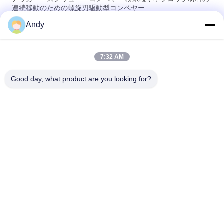
連続移動のための螺旋刃駆動型コンベヤー
Andy
アウガー・スクリュー・コンベヤー 粉末粒や小ブロック材料の
連続移動のための螺旋刃駆動型コンベヤー
7:32 AM
アウガー・スクリュー・コンベヤー 安定した方向性のある材料
移動のために螺旋刃を使用する連続輸送機械
Good day, what product are you looking for?
人気カテゴリ
すべて
振動のスクリーニン
旋回のスクリーニン
グ機械
グ機械
タンブラーのスクリ
バルク袋の荷役
ーニング機械
真空のコンベヤ・シ
リボンの混合機機械
ステム
Pulverizerの粉砕機
機械をふるう粉