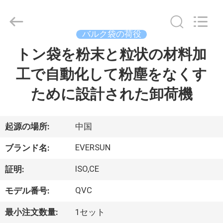
supplier.
Copyright
©
2020
-
バルク袋の荷役
2026
EVERSUN
Machinery
トン袋を粉末と粒状の材料加
家
(Henan)
Co.,
Ltd.
工で自動化して粉塵をなくす
All
Rights
プ
Reserved.
ために設計された卸荷機
ロ
ダ
起源の場所:
中国
ク
EVERSUN
ブランド名:
ト
ISO,CE
証明:
QVC
モデル番号:
VR
最小注文数量:
1セット
シ