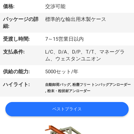
価格:
交渉可能
ョ
パッケージの詳
標準的な輸出用木製ケース
ー
細:
受渡し時間:
7～15営業日以内
私
支払条件:
L/C、D/A、D/P、T/T、マネーグラ
達
ム、ウェスタンユニオン
に
供給の能力:
5000セット/年
つ
,
ハイライト:
自動卸荷バッグ
粉塵フリー トンバッグアンローダー
い
,
粉末・粒状材アンローダー
て
ベストプライス
工