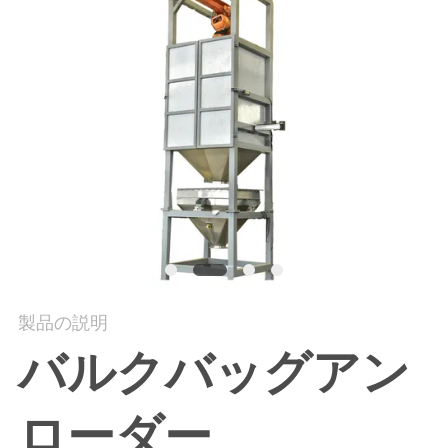
場
旅
行
品
質
管
理
製品の説明
私
バルクバッグアン
達
ローダー
に