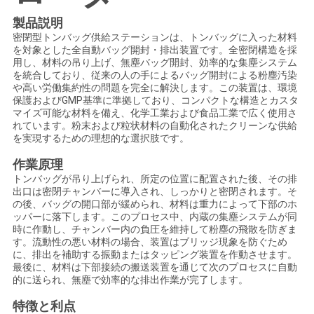
連
製品説明
絡
密閉型トンバッグ供給ステーションは、トンバッグに入った材料
を対象とした全自動バッグ開封・排出装置です。全密閉構造を採
し
用し、材料の吊り上げ、無塵バッグ開封、効率的な集塵システム
を統合しており、従来の人の手によるバッグ開封による粉塵汚染
や高い労働集約性の問題を完全に解決します。この装置は、環境
な
保護およびGMP基準に準拠しており、コンパクトな構造とカスタ
マイズ可能な材料を備え、化学工業および食品工業で広く使用さ
さ
れています。粉末および粒状材料の自動化されたクリーンな供給
を実現するための理想的な選択肢です。
い
作業原理
トンバッグが吊り上げられ、所定の位置に配置された後、その排
出口は密閉チャンバーに導入され、しっかりと密閉されます。そ
引
の後、バッグの開口部が緩められ、材料は重力によって下部のホ
ッパーに落下します。このプロセス中、内蔵の集塵システムが同
用
時に作動し、チャンバー内の負圧を維持して粉塵の飛散を防ぎま
す。流動性の悪い材料の場合、装置はブリッジ現象を防ぐため
を
に、排出を補助する振動またはタッピング装置を作動させます。
最後に、材料は下部接続の搬送装置を通じて次のプロセスに自動
要
的に送られ、無塵で効率的な排出作業が完了します。
特徴と利点
求