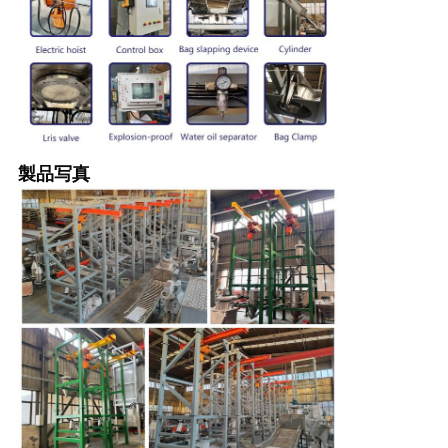
シ
ー
規
約
製品写真