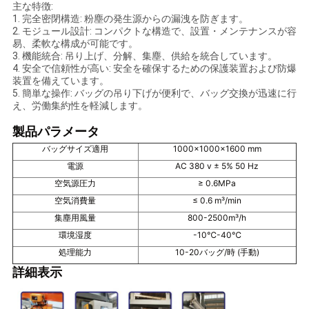
主な特徴:
1. 完全密閉構造: 粉塵の発生源からの漏洩を防ぎます。
し
2. モジュール設計: コンパクトな構造で、設置・メンテナンスが容
易、柔軟な構成が可能です。
な
3. 機能統合: 吊り上げ、分解、集塵、供給を統合しています。
4. 安全で信頼性が高い: 安全を確保するための保護装置および防爆
さ
装置を備えています。
5. 簡単な操作: バッグの吊り下げが便利で、バッグ交換が迅速に行
い
え、労働集約性を軽減します。
製品パラメータ
バッグサイズ適用
1000x1000x1600 mm
SITEMAP
電源
AC 380 v ± 5% 50 Hz
空気源圧力
≥ 0.6MPa
プ
空気消費量
≤ 0.6 m³/min
集塵用風量
800-2500m³/h
ラ
環境湿度
-10℃-40℃
イ
処理能力
10-20バッグ/時 (手動)
詳細表示
バ