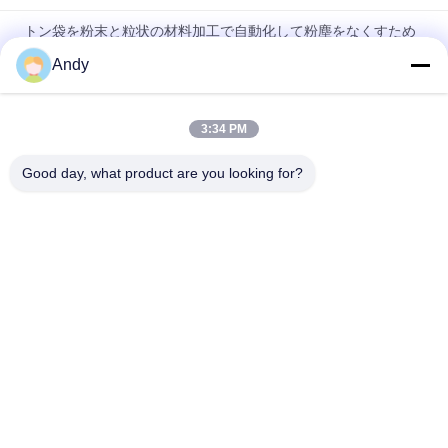
トン袋を粉末と粒状の材料加工で自動化して粉塵をなくすため
に設計された卸荷機
Andy
粉末 食品 化学 産業 の 粉末 供給 に 関する 清潔 な 解決策
3:34 PM
化学および製薬産業における無塵で高度な清潔性のある給餌の
ためのインテリジェント制御散装袋卸機
Good day, what product are you looking for?
人気カテゴリ
すべて
振動のスクリーニン
旋回のスクリーニン
グ機械
グ機械
タンブラーのスクリ
バルク袋の荷役
ーニング機械
真空のコンベヤ・シ
リボンの混合機機械
ステム