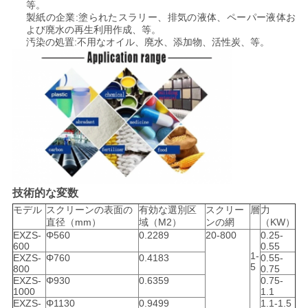
シ
等。
製紙の企業:塗られたスラリー、排気の液体、ペーパー液体お
ー
よび廃水の再生利用作成、等。
汚染の処置:不用なオイル、廃水、添加物、活性炭、等。
規
約
技術的な変数
モデル
スクリーンの表面の
有効な選別区
スクリー
層
力
直径（mm）
域（M2）
ンの網
（KW）
EXZS-
Φ560
0.2289
20-800
0.25-
600
0.55
1-
EXZS-
Φ760
0.4183
0.55-
5
800
0.75
EXZS-
Φ930
0.6359
0.75-
1000
1.1
EXZS-
Φ1130
0.9499
1.1-1.5