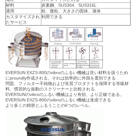
連
材料
炭素鋼、SUS304、SUS316L
適用
粉、微粒、大きさの固体、液体
絡
カスタマイズされ
利用できる
たサービス
し
な
さ
い
EVERSUN EXZS-800のvibroのふるい機械は良い材料を扱うため
にproundly作成される。それは効率的に外国を選別できる
問題、フィルター不純物および良質プロダクトを保障する等級材
引
料。慣習的な振動のスクリーナーと比較される、
EVERSUNのvibroのふるい機械はより有効、より正確である。
用
EVERSUN EXZS-800のvibroのふるい機械は
達成できる
より多くの精密とふるうことの6つのレベル。
を
要
求