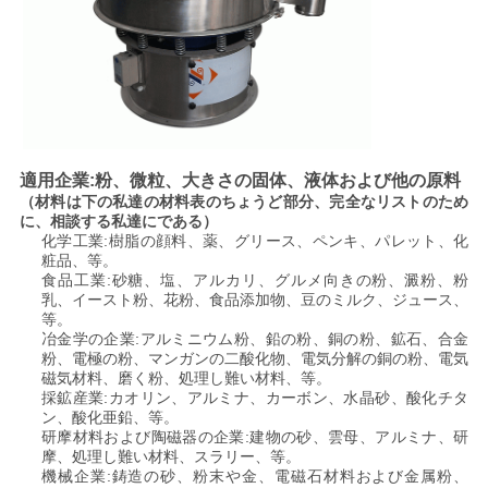
し
な
さ
い
適用企業:粉、微粒、大きさの固体、液体および他の原料
（材料は下の私達の材料表のちょうど部分、完全なリストのため
に、相談する私達にである）
SITEMAP
化学工業:樹脂の顔料、薬、グリース、ペンキ、パレット、化
粧品、等。
食品工業:砂糖、塩、アルカリ、グルメ向きの粉、澱粉、粉
乳、イースト粉、花粉、食品添加物、豆のミルク、ジュース、
プ
等。
冶金学の企業:アルミニウム粉、鉛の粉、銅の粉、鉱石、合金
ラ
粉、電極の粉、マンガンの二酸化物、電気分解の銅の粉、電気
磁気材料、磨く粉、処理し難い材料、等。
イ
採鉱産業:カオリン、アルミナ、カーボン、水晶砂、酸化チタ
ン、酸化亜鉛、等。
研摩材料および陶磁器の企業:建物の砂、雲母、アルミナ、研
バ
摩、処理し難い材料、スラリー、等。
機械企業:鋳造の砂、粉末や金、電磁石材料および金属粉、