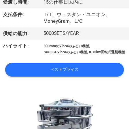
受渡し時間:
15の仕事日以内に
ョ
支払条件:
T/T、ウェスタン・ユニオン、
ー
MoneyGram、L/C
5000SETS/YEAR
供給の能力:
私
,
ハイライト:
800mmのVibroのふるい機械
達
,
SUS304 Vibroのふるい機械
0.75kw回転式選別機械
に
ベストプライス
つ
い
て
工