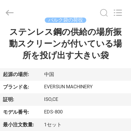
supplier.
Copyright
©
2020
-
バルク袋の荷役
2026
EVERSUN
Machinery
ステンレス鋼の供給の場所振
家
(Henan)
Co.,
Ltd.
動スクリーンが付いている場
All
Rights
プ
Reserved.
所を投げ出す大きい袋
ロ
ダ
起源の場所:
中国
ク
EVERSUN MACHINERY
ブランド名:
ト
ISO,CE
証明:
EDS-800
モデル番号:
VR
最小注文数量:
1セット
シ