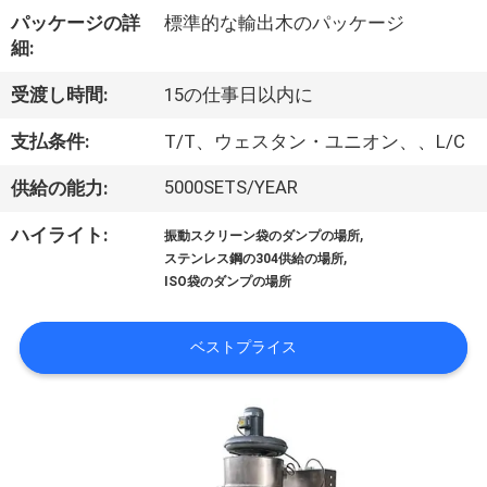
パッケージの詳
標準的な輸出木のパッケージ
ョ
細:
ー
受渡し時間:
15の仕事日以内に
支払条件:
T/T、ウェスタン・ユニオン、、L/C
私
5000SETS/YEAR
供給の能力:
達
,
ハイライト:
に
振動スクリーン袋のダンプの場所
,
ステンレス鋼の304供給の場所
つ
ISO袋のダンプの場所
い
ベストプライス
て
工