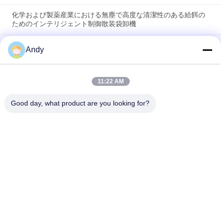
化学および製薬産業における無塵で高度な清潔性のある給餌の
ためのインテリジェント制御散装袋卸機
清潔で塵のない作業環境 材料処理のための高度に専門化された
Andy
卸荷袋
粉塵フリー供給ステーションと直接排出スクリーンを統合した
11:22 AM
バルクバッグアンローダー。迅速なスクリーニングと粉塵制御
を実現。
Good day, what product are you looking for?
人気カテゴリ
すべて
振動のスクリーニン
旋回のスクリーニン
グ機械
グ機械
タンブラーのスクリ
バルク袋の荷役
ーニング機械
真空のコンベヤ・シ
リボンの混合機機械
ステム