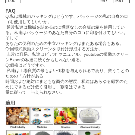
1000
997
1641
FAQ
Q:私は機械のパッキングはどうです、パッケージの私の自身のロ
ゴを使用してもいいか。
:通常私達は機械を詰めるのに燻蒸なしの合板の箱を使用してい
る。私達はパッケージのあなた自身のロゴに印を付けてもいい。
そして
あなたの便利のための中立パッキングはまたある場合もある。
Q:回転式振動スクリーンを取付け形成する方法か。
:非常に容易、私達はビデオ マニュアル、youtubeの振動スクリー
ンExperの私達に続くかもしれない送る。
Q:価格はどうですか。
:私達は工場良質の最もよい価格を与えられるであり、救うことの
ための「方針がある
時間および絶対にまともな商売の態度、私達はあらゆる顧客のた
めにできるだけ低く引用し、割引はできる
量に従って」与えられなさい。
適用