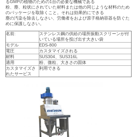
るGMPの植物のための1台の必要な機械である
連
粉、塵、粒状にされていた材料または他の同じような材料のため
のパッケージを取除くこと。それは効果的にできる
絡
塵の汚染を除去しなさい、労働者をおよび原子格納容器を防ぐた
めに保護しなさい。
し
名前:
ステンレス鋼の供給の場所振動スクリーンが付
いている場所を投げ出す大きい袋
な
モデル
EDS-800
電圧
カスタマイズされる
さ
材料
SUS304、SUS316L
適用
粉、微粒、大きさの固体
い
カスタマイズさ
利用できる
れたサービス
引
用
を
要
求