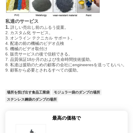
私達のサービス
1.
詳しい売出し前のふるう提案。
2. カスタム化 サービス。
3. オンライン テクニカル サポート。
4. 配達の前の機械のビデオ点検
5. 機械のビデオ取付け
6. 販売サービスの後で信頼できる。
7. 品質保証18か月のおよび生命時間技術援助。
8. 私達は援助のための顧客の会社にengineeresを送ってもいい。
9. 顧客から必要とされるすべての援助。
場所を投げ出す食品工業袋
モジュラー袋のダンプの場所
ステンレス鋼袋のダンプの場所
最高の価格で