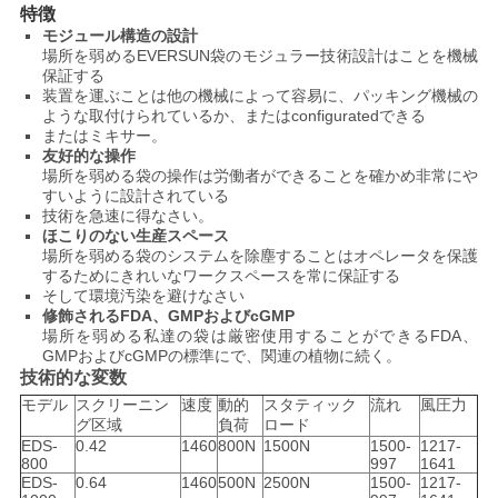
シ
特徴
モジュール構造の設計
ー
場所を弱めるEVERSUN袋のモジュラー技術設計はことを機械
保証する
規
装置を運ぶことは他の機械によって容易に、パッキング機械の
ような取付けられているか、またはconfiguratedできる
約
またはミキサー。
友好的な操作
場所を弱める袋の操作は労働者ができることを確かめ非常にや
すいように設計されている
技術を急速に得なさい。
ほこりのない生産スペース
場所を弱める袋のシステムを除塵することはオペレータを保護
するためにきれいなワークスペースを常に保証する
そして環境汚染を避けなさい
修飾されるFDA、GMPおよびcGMP
場所を弱める私達の袋は厳密使用することができるFDA、
GMPおよびcGMPの標準にで、関連の植物に続く。
技術的な変数
モデル
スクリーニン
速度
動的
スタティック
流れ
風圧力
グ区域
負荷
ロード
EDS-
0.42
1460
800N
1500N
1500-
1217-
800
997
1641
EDS-
0.64
1460
500N
2500N
1500-
1217-