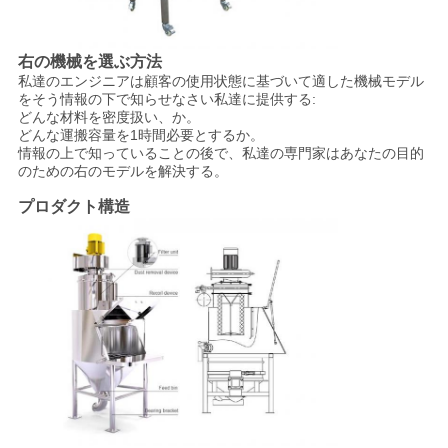
し
右の機械を選ぶ方法
な
私達のエンジニアは顧客の使用状態に基づいて適した機械モデル
をそう情報の下で知らせなさい私達に提供する:
さ
どんな材料を密度扱い、か。
どんな運搬容量を1時間必要とするか。
い
情報の上で知っていることの後で、私達の専門家はあなたの目的
のための右のモデルを解決する。
プロダクト構造
SITEMAP
プ
ラ
イ
バ