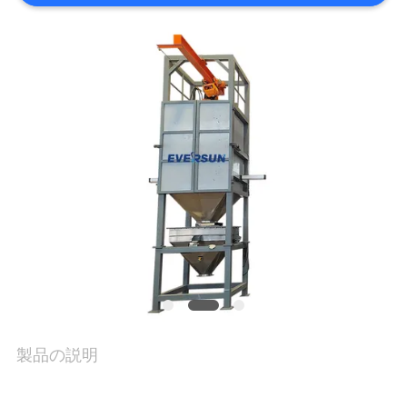
工
場
旅
行
品
質
管
理
製品の説明
私