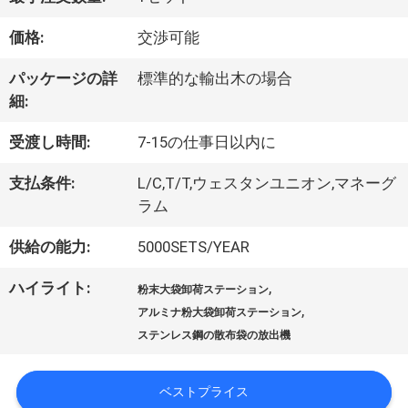
シ
価格:
交渉可能
ョ
パッケージの詳
標準的な輸出木の場合
ー
細:
受渡し時間:
7-15の仕事日以内に
私
支払条件:
L/C,T/T,ウェスタンユニオン,マネーグ
達
ラム
に
供給の能力:
5000SETS/YEAR
つ
ハイライト:
,
粉末大袋卸荷ステーション
,
アルミナ粉大袋卸荷ステーション
い
ステンレス鋼の散布袋の放出機
て
ベストプライス