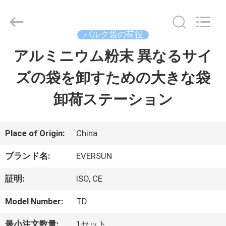
supplier.
Copyright
©
2020
バルク袋の荷役
-
2026
アルミニウム粉末 異なるサイ
家
EVERSUN
Machinery
(Henan)
ズの袋を卸すための大きな袋
Co.,
Ltd.
プ
All
卸荷ステーション
Rights
Reserved.
ロ
ダ
Place of Origin:
China
ク
ブランド名:
EVERSUN
ト
証明:
ISO, CE
Model Number:
TD
VR
最小注文数量:
1セット