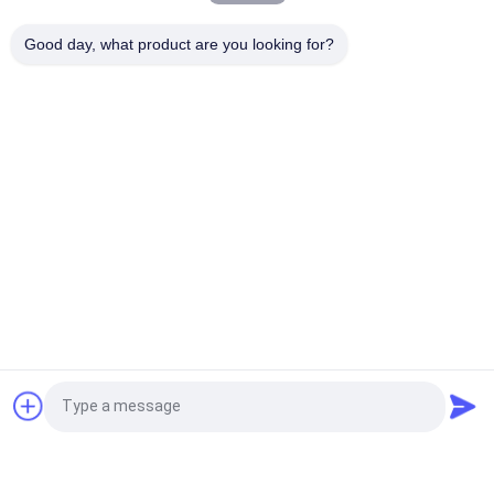
粉塵フリー供給ステーションと直接排出スクリーンを統合した
バルクバッグアンローダー。迅速なスクリーニングと粉塵制御
Good day, what product are you looking for?
を実現。
人気カテゴリ
すべて
振動のスクリーニン
旋回のスクリーニン
グ機械
グ機械
タンブラーのスクリ
バルク袋の荷役
ーニング機械
真空のコンベヤ・シ
リボンの混合機機械
ステム
Pulverizerの粉砕機
機械をふるう粉
見積依頼
機械