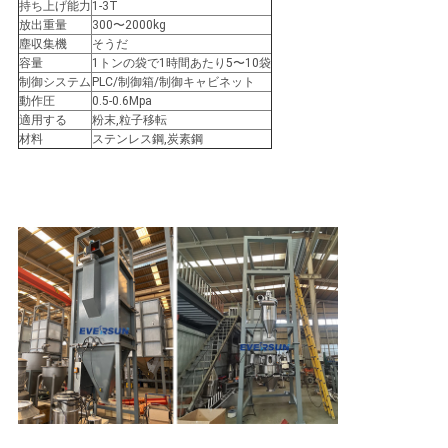
持ち上げ能力
1-3T
を
放出重量
300〜2000kg
塵収集機
そうだ
容量
1トンの袋で1時間あたり5〜10袋
要
制御システム
PLC/制御箱/制御キャビネット
動作圧
0.5-0.6Mpa
求
適用する
粉末,粒子移転
材料
ステンレス鋼,炭素鋼
し
な
さ
い
SITEMAP
プ