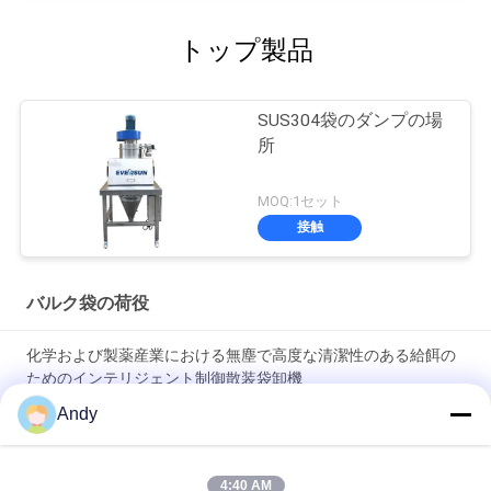
トップ製品
SUS304袋のダンプの場
所
MOQ:1セット
接触
バルク袋の荷役
化学および製薬産業における無塵で高度な清潔性のある給餌の
ためのインテリジェント制御散装袋卸機
Andy
清潔で塵のない作業環境 材料処理のための高度に専門化された
卸荷袋
4:40 AM