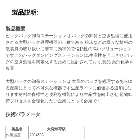
達
製品説明:
に
製品概要:
連
ビッグバッグ卸荷ステーションは,バッグの卸荷と空き処理に使用
される大型バッグ処理機器の一種である.粉末などの様々な材料の
絡
散装袋の取り扱いに非常に効率的で信頼性の高いソリューション
ですこのバッグダンピングステーションは,生産性を向上させ,バッ
し
グの空き処理を簡素化するために設計されており,食品,薬剤化学や
農業
な
大型バッグの卸荷ステーションは 大量のバッグを処理するあらゆ
さ
る産業にとって不可欠な機器です生産ラインに価値ある追加にな
ります材料の多様性と便利な機能により生産性を向上させ,荷物卸
い
荷プロセスを合理化したい企業にとって必須です.
技術パラメータ:
引
製品名
大袋卸荷駅
用
作業温度
-20°45°C