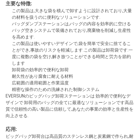
主要な特徴:
ラ
この製品は,大きな袋を積んで卸すように設計されており,大量
の材料を扱うのに便利なソリューションです.
イ
バッグダンプステーションは,バッグの内容を効率的に空ける
バッグ空きシステムで装備されており,廃棄物を削減し生産性
バ
を高めます.
この製品は使いやすいデザインで,袋を簡単で安全に捨てるこ
シ
とができ,事故のリスクを軽減します.この製品は卸荷袋です.一
度に複数の袋を空け,解き放つことができる時間と労力を節約
ー
します
卸荷袋の効率的で便利な卸荷
規
耐久性があり腐食に耐える材料
広範囲の適用範囲と作業温度
約
精密な操作のための洗練された制御システム
EVERSUNのビッグバッグ卸荷ステーションは 効率的で便利なデ
ザインで 卸荷用のバッグの全てに最適なソリューションです高品
質で信頼性の高い製品に信頼して,あなたの事業の効率と生産性を
向上させる.
応用:
ビッグバッグ卸荷台は高品質のステンレス鋼と炭素鋼で作られ,耐