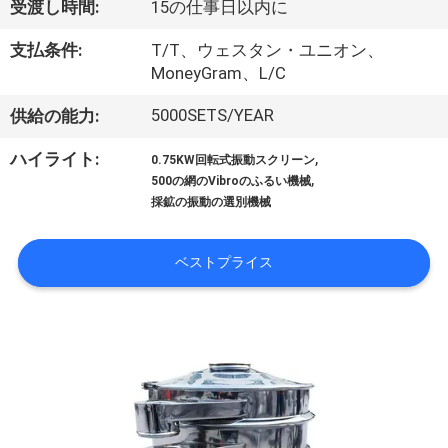
受渡し時間:
15の仕事日以内に
ョ
支払条件:
T/T、ウェスタン・ユニオン、
ー
MoneyGram、L/C
5000SETS/YEAR
供給の能力:
私
,
ハイライト:
0.75KW回転式振動スクリーン
達
,
500の網のVibroのふるい機械
採鉱の振動の選別機械
に
つ
ベストプライス
い
て
工