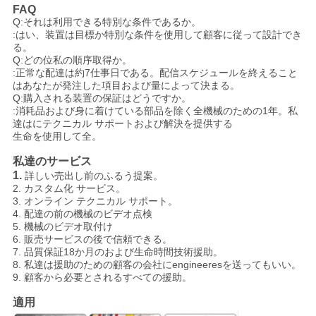
FAQ
Q:それは利用できる特別な条件であるか。
:はい、装置は目標か特別な条件を使用して顧客に従って設計でき
る。
Q:どの位私の順序取得か。
:正常な配達は約7仕事日である。配信スケジュールを終えること
はあなたが発注した項目および量によって決まる。
Q:購入される装置の保証はどうですか。
:消耗品および身に着けている部品を除く全機械のための1年。私
達はにテクニカル サポートおよび解決を提供する
生命を使用して全。
私達のサービス
1.
詳しい売出し前のふるう提案。
2. カスタム化 サービス。
3. オンライン テクニカル サポート。
4. 配達の前の機械のビデオ点検
5. 機械のビデオ取付け
6. 販売サービスの後で信頼できる。
7. 品質保証18か月のおよび生命時間技術援助。
8. 私達は援助のための顧客の会社にengineeresを送ってもいい。
9. 顧客から必要とされるすべての援助。
適用