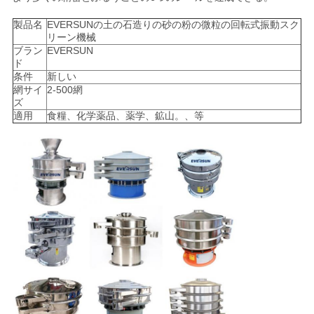
連
製品名
EVERSUNの土の石造りの砂の粉の微粒の回転式振動スク
絡
リーン機械
ブラン
EVERSUN
し
ド
条件
新しい
網サイ
2-500網
な
ズ
適用
食糧、化学薬品、薬学、鉱山。、等
さ
い
引
用
を
要
求