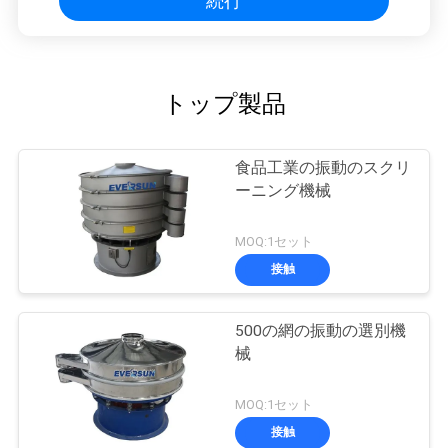
続行
トップ製品
食品工業の振動のスクリ
ーニング機械
MOQ:1セット
接触
500の網の振動の選別機
械
MOQ:1セット
接触