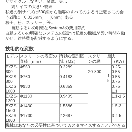
シ
リサイクルしなさい、金属、等…
網サイズの大きい範囲
ー
私達の網サイズは500網から顧客のすべてのふるう正確さにの会
う2網に（0.025mm） （8mm）ある
粒子、粉、スラリー、等…
規
自動ふるいの明確なSystem&の費用節約
自動ふるいの明確なシステムの設計は私達の機械が長い時間を働
約
かせ、維持費を削減するようにする。
技術的な変数
モデル
スクリーンの表面の
有効な選別区
スクリー
層
力
直径（mm）
域（M2）
ンの網
（KW）
EXZS-
Φ560
0.2289
0.25-
600
20-800
0.55
1-
EXZS-
Φ760
0.4183
0.55-
5
800
0.75
EXZS-
Φ930
0.6359
0.75-
1000
1.1
EXZS-
Φ1130
0.9499
1.1-1.5
1200
EXZS-
Φ1430
1.5386
1.5-3
1500
EXZS-
Φ1730
2.2687
3-4.5
1800
機械はあなたの必要性に基づいてカスタマイズすることができる