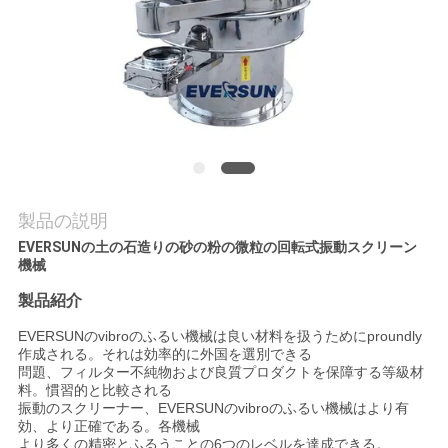
場
旅
行
品
質
製品の説明
管
EVERSUNの土の石造りの砂の粉の微粒の回転式振動スクリーン
機械
理
製品紹介
EVERSUNのvibroのふるい機械は良い材料を扱うためにproundly
私
作成される。それは効率的に外国を選別できる
問題、フィルター不純物および良質プロダクトを保障する等級材
達
料。慣習的と比較される
振動のスクリーナー、EVERSUNのvibroのふるい機械はより有
に
効、より正確である。各機械
より多くの精密とふるうことの6つのレベルを達成できる。