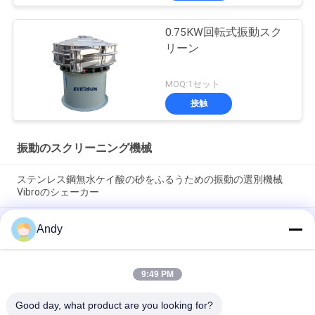
0.75KW回転式振動スク
リーン
MOQ:1セット
接触
振動のスクリーニング機械
ステンレス鋼無水ケイ酸の砂をふるうための振動の選別機械
Vibroのシェーカー
スピラルのパターンを利用する振動式スクリーニングマシン 細
Andy
質と粗質の材料を分離するためにスクリーン表面上の材料の動
き
9:49 PM
粒状および粉末状材料のふるい分けのための三次元運動軌道を
特徴とする振動ふるい機
Good day, what product are you looking for?