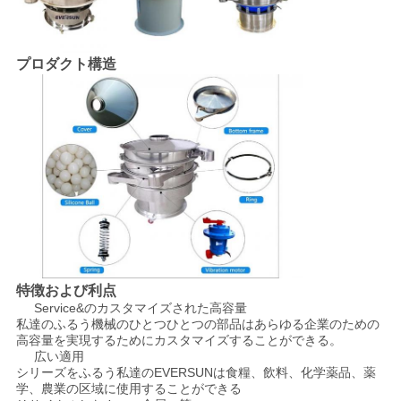
し
な
プロダクト構造
さ
い
SITEMAP
プ
特徴および利点
ラ
Service&のカスタマイズされた高容量
私達のふるう機械のひとつひとつの部品はあらゆる企業のための
イ
高容量を実現するためにカスタマイズすることができる。
広い適用
バ
シリーズをふるう私達のEVERSUNは食糧、飲料、化学薬品、薬
学、農業の区域に使用することができる