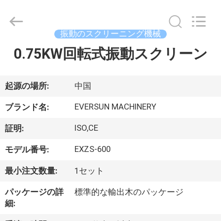
supplier.
Copyright
©
2020
-
振動のスクリーニング機械
2026
EVERSUN
Machinery
0.75KW回転式振動スクリーン
家
(Henan)
Co.,
Ltd.
All
Rights
プ
起源の場所:
中国
Reserved.
ロ
EVERSUN MACHINERY
ブランド名:
ダ
ISO,CE
証明:
ク
EXZS-600
モデル番号:
ト
最小注文数量:
1セット
パッケージの詳
標準的な輸出木のパッケージ
VR
細:
シ